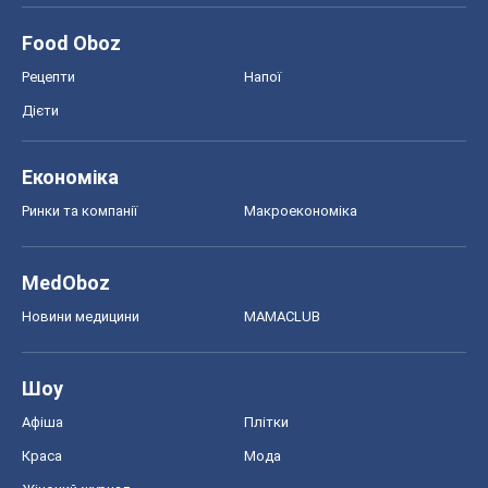
Food Oboz
Рецепти
Напої
Дієти
Економіка
Ринки та компанії
Макроекономіка
MedOboz
Новини медицини
MAMACLUB
Шоу
Афіша
Плітки
Краса
Мода