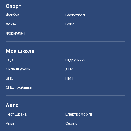
Спорт
Футбол
Баскетбол
Хокей
Бокс
Формула-1
Моя школа
ГДЗ
Підручники
Онлайн уроки
ДПА
ЗНО
НМТ
СНД посібники
Авто
Тест Драйв
Електромобілі
Акції
Сервіс