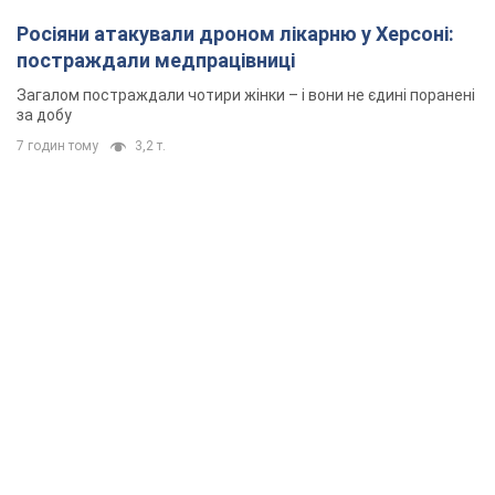
Росіяни атакували дроном лікарню у Херсоні:
постраждали медпрацівниці
Загалом постраждали чотири жінки – і вони не єдині поранені
за добу
7 годин тому
3,2 т.