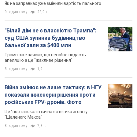
Як на заправках уже змінили вартість пального
9 годин тому
23,0 т.
"Білий дім не є власністю Трампа":
суд США зупинив будівництво
бальної зали за $400 млн
Трамп вже заявив, що негайно подасть
апеляцію а це "жахливе рішення"
8 годин тому
1,9 т.
Війна змінює не лише тактику: в НГУ
показали інженерні рішення проти
російських FPV-дронів. Фото
Це "постапокаліптична естетика зі світу
"Шаленого Макса"
8 годин тому
7,3 т.