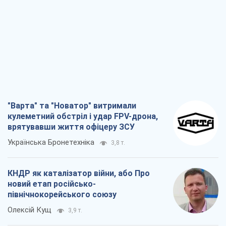
"Варта" та "Новатор" витримали
кулеметний обстріл і удар FPV-дрона,
врятувавши життя офіцеру ЗСУ
Українська Бронетехніка
3,8 т.
КНДР як каталізатор війни, або Про
новий етап російсько-
північнокорейського союзу
Олексій Кущ
3,9 т.