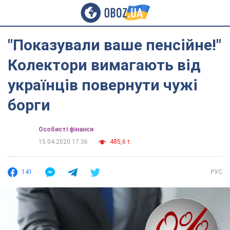
"Показували ваше пенсійне!"
Колектори вимагають від
українців повернути чужі
борги
Особисті фінанси
15.04.2020 17:36
485,6 т.
141
РУС