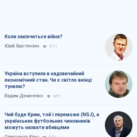
Коли закінчиться війна?
Юрій Хрістензен
5,7 т.
Україна вступила в надзвичайний
економічний стан. Чи є світло вкінці
тунелю?
Вадим Денисенко
4,9 т.
Чий буде Крим, той і переможе (NSJ), а
українських футбольних чиновників
можуть назвати вбивцями
Олександр Кірш
5,0 т.