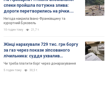
спеки пройшла потужна злива:
дороги перетворились на річки.
Відео
Негода накрила Івано-Франківщину та
курортний Буковель
10 годин тому
21,7 т.
Жінці нарахували 729 тис. грн боргу
за газ через покази зіпсованого
лічильника: суддя ухвалив
неочікуване рішення
Чи треба платити борг через донарахування
5 годин тому
30,5 т.