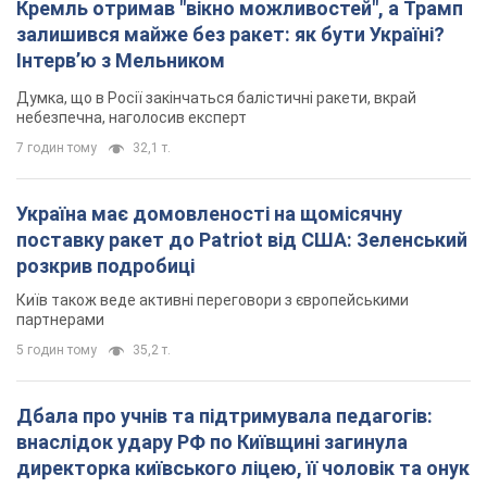
Кремль отримав "вікно можливостей", а Трамп
залишився майже без ракет: як бути Україні?
Інтерв’ю з Мельником
Думка, що в Росії закінчаться балістичні ракети, вкрай
небезпечна, наголосив експерт
7 годин тому
32,1 т.
Україна має домовленості на щомісячну
поставку ракет до Patriot від США: Зеленський
розкрив подробиці
Київ також веде активні переговори з європейськими
партнерами
5 годин тому
35,2 т.
Дбала про учнів та підтримувала педагогів:
внаслідок удару РФ по Київщині загинула
директорка київського ліцею, її чоловік та онук