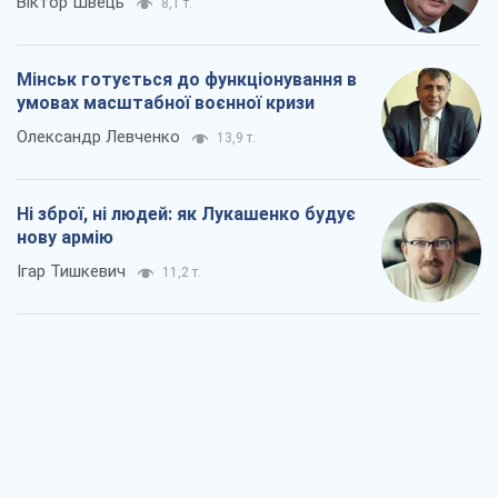
Віктор Швець
8,1 т.
Мінськ готується до функціонування в
умовах масштабної воєнної кризи
Олександр Левченко
13,9 т.
Ні зброї, ні людей: як Лукашенко будує
нову армію
Ігар Тишкевич
11,2 т.