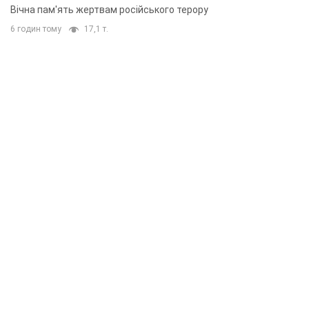
Вічна пам'ять жертвам російського терору
6 годин тому
17,1 т.