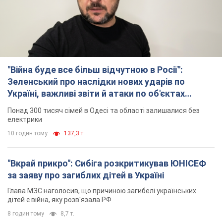
"Війна буде все більш відчутною в Росії":
Зеленський про наслідки нових ударів по
Україні, важливі звіти й атаки по об'єктах
ворога. Відео
Понад 300 тисяч сімей в Одесі та області залишалися без
електрики
10 годин тому
137,3 т.
"Вкрай прикро": Сибіга розкритикував ЮНІСЕФ
за заяву про загиблих дітей в Україні
Глава МЗС наголосив, що причиною загибелі українських
дітей є війна, яку розв'язала РФ
8 годин тому
8,7 т.