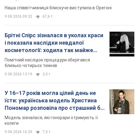
Наша співвітчизниця блискуче виступила в Орегоні
9.08.2026 09:32
67,6 т.
Брітні Спірс зізналася в уколах краси
і показала наслідки невдалої
косметології: ходила так майже
місяць
Помітний наслідок процедури зберігався
близько чотирьох тижнів
9.08.2026 13:19
3,5 т.
У 16–17 років могла цілий день не
їсти: українська модель Христина
Пономар розповіла про страшний бік
модельної кар’єри
Модель зізналася, які гонорари отримують її
колеги
9.08.2026 16:25
7,5 т.