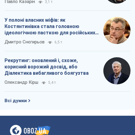
Павло Казарін
3,1 т.
У полоні власних міфів: як
Костянтинівка стала головною
ідеологічною пасткою для російських
окупантів
Дмитро Снєгирьов
6,5 т.
Рекрутинг: оновлений і, схоже,
корисний ворожий досвід, або
Діалектика вибагливого боягузтва
Олександр Кірш
5,4 т.
Всі думки