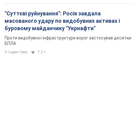
"Суттєві руйнування": Росія завдала
масованого удару по видобувних активах і
буровому майданчику "Укрнафти"
Проти видобувної інфраструктури ворог застосував десятки
БПЛА
9 годин тому
7,2 т.