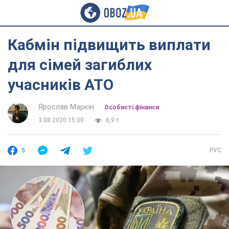
Кабмін підвищить виплати
для сімей загиблих
учасників АТО
Ярослав Маркін
Особисті фінанси
3.08.2020 15:00
6,9 т.
5
РУС