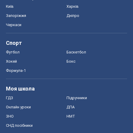
Київ
Харків
Запоріжжя
Дніпро
Черкаси
Спорт
Футбол
Баскетбол
Хокей
Бокс
Формула-1
Моя школа
ГДЗ
Підручники
Онлайн уроки
ДПА
ЗНО
НМТ
СНД посібники