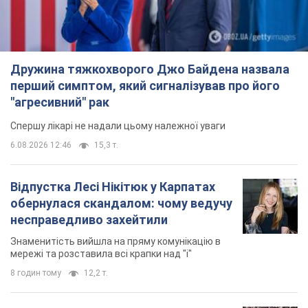
Дружина тяжкохворого Джо Байдена назвала
перший симптом, який сигналізував про його
"агресивний" рак
Спершу лікарі не надали цьому належної уваги
6.08.2026 12:46
15,3 т.
Відпустка Лесі Нікітюк у Карпатах
обернулася скандалом: чому ведучу
несправедливо захейтили
Знаменитість вийшла на пряму комунікацію в
мережі та розставила всі крапки над "і"
8 годин тому
12,2 т.