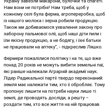
Україну завезли макарони, булочки та спагеті.
Нам вони не потрібні! Нам треба, щоб у
кожному селі була ферма, агропереробка, щоб
із нашого молока і зерна робили продукцію.
Також ми добиваємося ухвалення закону про
заборону пальмової олії, щоб наші діти пили і
їли якісну продукцію, а не бодягу, і їхні батьки
не працювали на аптеку", - підкреслив Ляшко.
Фермери пожалілися політику і на те, що вже
понад 20 років не можуть вибити земельні паї,
які раніше належали Аграрній академії наук.
Лідер Радикальної партії твердо переконаний:
земля має належати тим, хто її обробляє. Тому
пропонує лишити на потреби науки лише ті
землі, де проводять досліди, а решту –
роздати тим, хто все життя на ній працював