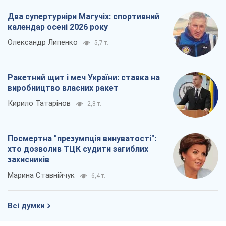
Два супертурніри Магучіх: спортивний
календар осені 2026 року
Олександр Липенко
5,7 т.
Ракетний щит і меч України: ставка на
виробництво власних ракет
Кирило Татарінов
2,8 т.
Посмертна "презумпція винуватості":
хто дозволив ТЦК судити загиблих
захисників
Марина Ставнійчук
6,4 т.
Всі думки