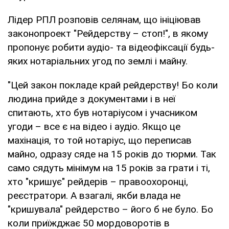
Лідер РПЛ розповів селянам, що ініціював
законопроект "Рейдерству – стоп!", в якому
пропонує робити аудіо- та відеофіксації будь-
яких нотаріальних угод по землі і майну.
"Цей закон покладе край рейдерству! Бо коли
людина прийде з документами і в неї
спитають, хто був нотаріусом і учасником
угоди – все є на відео і аудіо. Якщо це
махінація, то той нотаріус, що переписав
майно, одразу сяде на 15 років до тюрми. Так
само сядуть мінімум на 15 років за грати і ті,
хто "кришує" рейдерів – правоохоронці,
реєстратори. А взагалі, якби влада не
"кришувала" рейдерство – його б не було. Бо
коли приїжджає 50 мордоворотів в