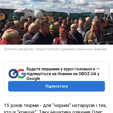
Будьте першими у курсі головного —
підпишіться на Новини на OBOZ.UA у
Google
Підписатися
15 років тюрми - для "чорних" нотаріусів і тих,
хто їх "кришує". Таку ініціативу озвучив Олег