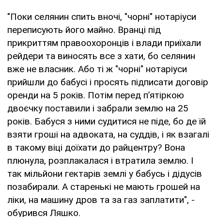
"Поки селянин спить вночі, "чорні" нотаріуси
переписують його майно. Вранці під
прикриттям правоохоронців і влади приїхали
рейдери та виносять все з хати, бо селянин
вже не власник. Або ті ж "чорні" нотаріуси
прийшли до бабусі і просять підписати договір
оренди на 5 років. Потім перед п’ятіркою
двоєчку поставили і забрали землю на 25
років. Бабуся з ними судитися не піде, бо де їй
взяти гроші на адвоката, на суддів, і як взагалі
в такому віці доїхати до райцентру? Вона
плюнула, розплакалася і втратила землю. І
так мільйони гектарів землі у бабусь і дідусів
позабирали. А старенькі не мають грошей на
ліки, на машину дров та за газ заплатити", -
обурився Ляшко.