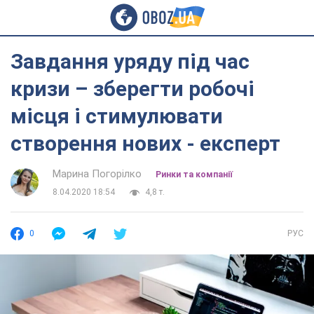
Завдання уряду під час
кризи – зберегти робочі
місця і стимулювати
створення нових - експерт
Марина Погорілко
Ринки та компанії
8.04.2020 18:54
4,8 т.
0
РУС