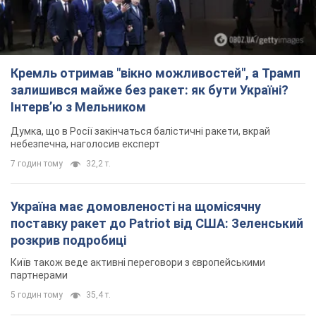
Кремль отримав "вікно можливостей", а Трамп
залишився майже без ракет: як бути Україні?
Інтерв’ю з Мельником
Думка, що в Росії закінчаться балістичні ракети, вкрай
небезпечна, наголосив експерт
7 годин тому
32,2 т.
Україна має домовленості на щомісячну
поставку ракет до Patriot від США: Зеленський
розкрив подробиці
Київ також веде активні переговори з європейськими
партнерами
5 годин тому
35,4 т.