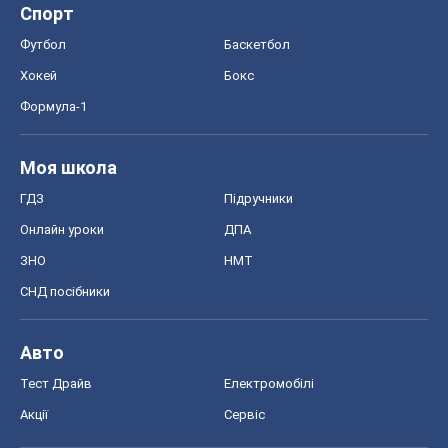
Спорт
Футбол
Баскетбол
Хокей
Бокс
Формула-1
Моя школа
ГДЗ
Підручники
Онлайн уроки
ДПА
ЗНО
НМТ
СНД посібники
Авто
Тест Драйв
Електромобілі
Акції
Сервіс