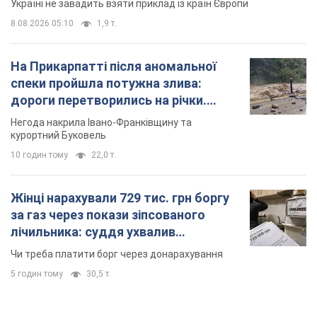
Україні не завадить взяти приклад із країн Європи
8.08.2026 05:10
1,9 т.
На Прикарпатті після аномальної
спеки пройшла потужна злива:
дороги перетворились на річки.
Відео
Негода накрила Івано-Франківщину та
курортний Буковель
10 годин тому
22,0 т.
Жінці нарахували 729 тис. грн боргу
за газ через покази зіпсованого
лічильника: суддя ухвалив
неочікуване рішення
Чи треба платити борг через донарахування
5 годин тому
30,5 т.