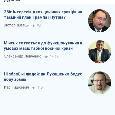
Збіг інтересів двох цинічних гравців чи
таємний план Трампа і Путіна?
Віктор Швець
8,2 т.
Мінськ готується до функціонування в
умовах масштабної воєнної кризи
Олександр Левченко
14,0 т.
Ні зброї, ні людей: як Лукашенко будує
нову армію
Ігар Тишкевич
11,4 т.