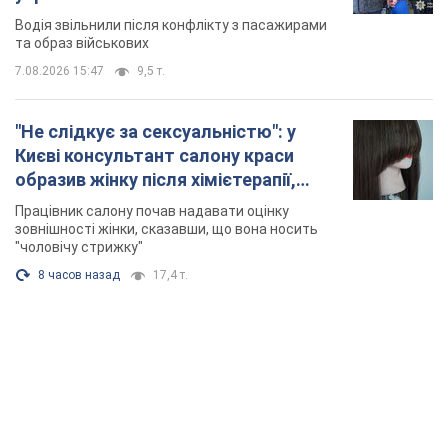
Відео
Водія звільнили після конфлікту з пасажирами
та образ військових
7.08.2026 15:47
9,5 т.
"Не слідкує за сексуальністю": у
Києві консультант салону краси
образив жінку після хімієтерапії,
розгорівся скандал. Фото
Працівник салону почав надавати оцінку
зовнішності жінки, сказавши, що вона носить
"чоловічу стрижку"
8 часов назад
17,4 т.