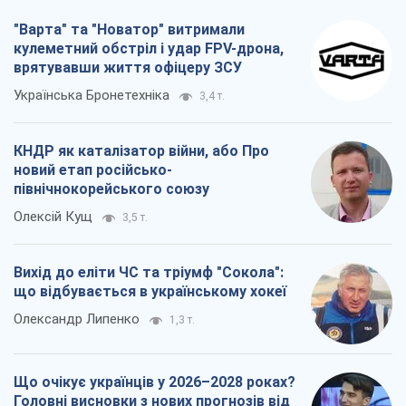
"Варта" та "Новатор" витримали
кулеметний обстріл і удар FPV-дрона,
врятувавши життя офіцеру ЗСУ
Українська Бронетехніка
3,4 т.
КНДР як каталізатор війни, або Про
новий етап російсько-
північнокорейського союзу
Олексій Кущ
3,5 т.
Вихід до еліти ЧС та тріумф "Сокола":
що відбувається в українському хокеї
Олександр Липенко
1,3 т.
Що очікує українців у 2026–2028 роках?
Головні висновки з нових прогнозів від