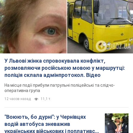
У Львові жінка спровокувала конфлікт,
розмовляючи російською мовою у маршрутці:
поліція склала адмінпротокол. Відео
На місце події прибули патрульні поліцейські та слідчо-
оперативна група
12 часов назад
11,1 т.
"Воюють, бо дурні": у Чернівцях
водій автобуса зневажив
українських військових і поплатився.