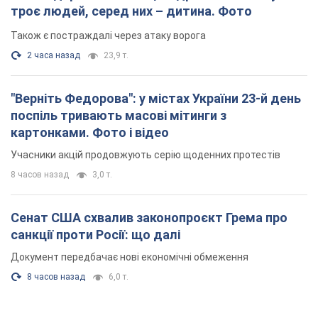
троє людей, серед них – дитина. Фото
Також є постраждалі через атаку ворога
2 часа назад
23,9 т.
"Верніть Федорова": у містах України 23-й день
поспіль тривають масові мітинги з
картонками. Фото і відео
Учасники акцій продовжують серію щоденних протестів
8 часов назад
3,0 т.
Сенат США схвалив законопроєкт Грема про
санкції проти Росії: що далі
Документ передбачає нові економічні обмеження
8 часов назад
6,0 т.