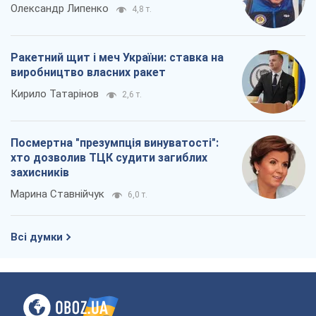
Олександр Липенко
4,8 т.
Ракетний щит і меч України: ставка на
виробництво власних ракет
Кирило Татарінов
2,6 т.
Посмертна "презумпція винуватості":
хто дозволив ТЦК судити загиблих
захисників
Марина Ставнійчук
6,0 т.
Всі думки