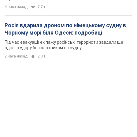
4 часа назад
7,7 т.
Росія вдарила дроном по німецькому судну в
Чорному морі біля Одеси: подробиці
Під час евакуації екіпажу російські терористи завдали ще
одного удару безпілотником по судну
2 часа назад
2,0 т.