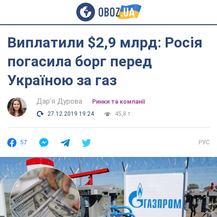
Виплатили $2,9 млрд: Росія
погасила борг перед
Україною за газ
Дар'я Дурова
Ринки та компанії
27.12.2019 19:24
45,8 т.
57
РУС