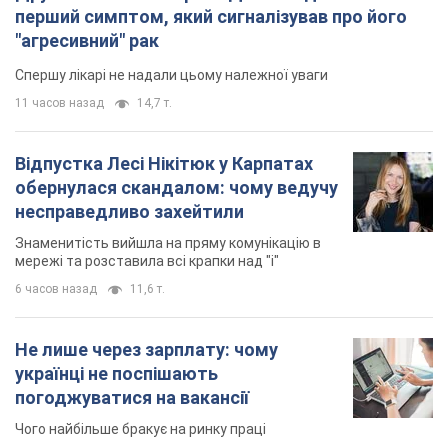
перший симптом, який сигналізував про його
"агресивний" рак
Спершу лікарі не надали цьому належної уваги
11 часов назад
14,7 т.
Відпустка Лесі Нікітюк у Карпатах
обернулася скандалом: чому ведучу
несправедливо захейтили
Знаменитість вийшла на пряму комунікацію в
мережі та розставила всі крапки над "і"
6 часов назад
11,6 т.
Не лише через зарплату: чому
українці не поспішають
погоджуватися на вакансії
Чого найбільше бракує на ринку праці