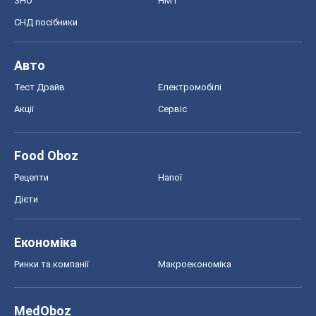
ЗНО
НМТ
СНД посібники
Авто
Тест Драйв
Електромобілі
Акції
Сервіс
Food Oboz
Рецепти
Напої
Дієти
Економіка
Ринки та компанії
Макроекономіка
MedOboz