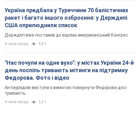
Україна придбала у Туреччини 70 балістичних
ракет і багато іншого озброєння: у Держдепі
США оприлюднили список
Держдеп вже поставив до відома американський Конгрес
4 часа назад
9,8 т.
"Нас почули на одне вухо": у містах України 24-й
день поспіль тривають мітинги на підтримку
Федорова. Фото і відео
Антиурядові виступи з вимогою повернути Федорова досі
тривають
4 часа назад
3,5 т.