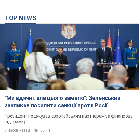
TOP NEWS
"Ми вдячні, але цього замало": Зеленський
закликав посилити санкції проти Росії
Президент подякував європейським партнерам за фінансову
підтримку
7 часов назад
66,4 т.