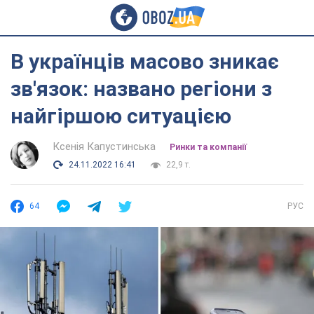
В українців масово зникає
зв'язок: названо регіони з
найгіршою ситуацією
Ксенія Капустинська
Ринки та компанії
24.11.2022 16:41
22,9 т.
64
РУС