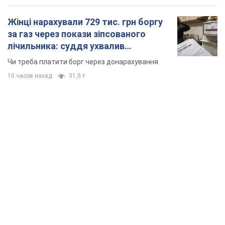
Жінці нарахували 729 тис. грн боргу
за газ через покази зіпсованого
лічильника: суддя ухвалив
неочікуване рішення
Чи треба платити борг через донарахування
10 часов назад
31,5 т.