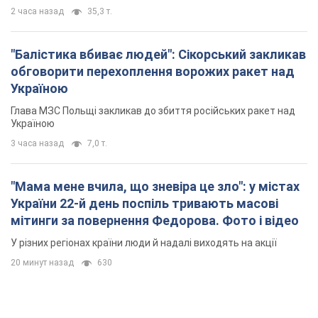
2 часа назад
35,3 т.
"Балістика вбиває людей": Сікорський закликав
обговорити перехоплення ворожих ракет над
Україною
Глава МЗС Польщі закликав до збиття російських ракет над
Україною
3 часа назад
7,0 т.
"Мама мене вчила, що зневіра це зло": у містах
України 22-й день поспіль тривають масові
мітинги за повернення Федорова. Фото і відео
У різних регіонах країни люди й надалі виходять на акції
20 минут назад
630