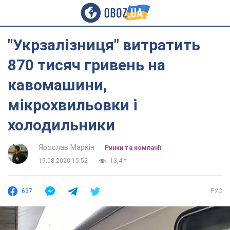
"Укрзалізниця" витратить
870 тисяч гривень на
кавомашини,
мікрохвильовки і
холодильники
Ярослав Маркін
Ринки та компанії
19.08.2020 15:52
13,4 т.
637
РУС