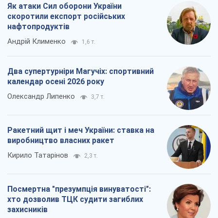
Як атаки Сил оборони України
скоротили експорт російських
нафтопродуктів
Андрій Клименко
1,6 т.
Два супертурніри Магучіх: спортивний
календар осені 2026 року
Олександр Липенко
3,7 т.
Ракетний щит і меч України: ставка на
виробництво власних ракет
Кирило Татарінов
2,3 т.
Посмертна "презумпція винуватості":
хто дозволив ТЦК судити загиблих
захисників