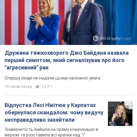
Дружина тяжкохворого Джо Байдена назвала
перший симптом, який сигналізував про його
"агресивний" рак
Спершу лікарі не надали цьому належної уваги
10 часов назад
13,9 т.
Відпустка Лесі Нікітюк у Карпатах
обернулася скандалом: чому ведучу
несправедливо захейтили
Знаменитість вийшла на пряму комунікацію в
мережі та розставила всі крапки над "і"