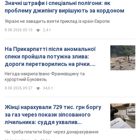
Значні штрафи і спеціальні полігони: як
проблему джипінгу вирішують за кордоном
Україні не завадить взяти приклад із країн Європи
8.08.2026 05:10
2,4 т.
На Прикарпатті після аномальної
спеки пройшла потужна злива:
дороги перетворились на річки.
Відео
Негода накрила Івано-Франківщину та
курортний Буковель
8.08.2026 09:27
34,6 т.
Жінці нарахували 729 тис. грн боргу
за газ через покази зіпсованого
лічильника: суддя ухвалив
неочікуване рішення
Чи треба платити борг через донарахування