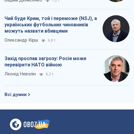
7,2 т.
Чий буде Крим, той і переможе (NSJ), а
українських футбольних чиновників
можуть назвати вбивцями
Олександр Кірш
6,8 т.
Захід проспав загрозу: Росія може
перевірити НАТО війною
Леонід Невзлін
8,2 т.
Всі думки