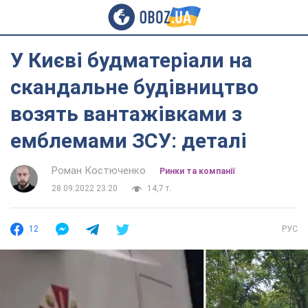
У Києві будматеріали на
скандальне будівництво
возять вантажівками з
емблемами ЗСУ: деталі
Роман Костюченко
Ринки та компанії
28.09.2022 23:20
14,7 т.
12
РУС