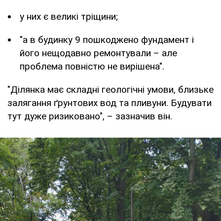
у них є великі тріщини;
"а в будинку 9 пошкоджено фундамент і
його нещодавно ремонтували – але
проблема повністю не вирішена".
"Ділянка має складні геологічні умови, близьке
залягання ґрунтових вод та пливуни. Будувати
тут дуже ризиковано", – зазначив він.