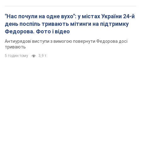
"Нас почули на одне вухо": у містах України 24-й
день поспіль тривають мітинги на підтримку
Федорова. Фото і відео
Антиурядові виступи з вимогою повернути Федорова досі
тривають
5 годин тому
3,9 т.