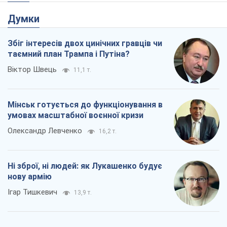
Думки
Збіг інтересів двох цинічних гравців чи
таємний план Трампа і Путіна?
Віктор Швець
11,1 т.
Мінськ готується до функціонування в
умовах масштабної воєнної кризи
Олександр Левченко
16,2 т.
Ні зброї, ні людей: як Лукашенко будує
нову армію
Ігар Тишкевич
13,9 т.