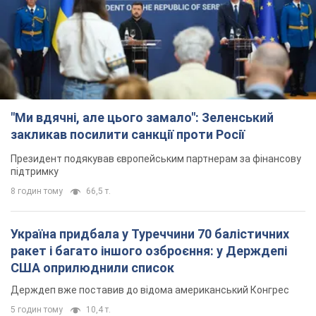
"Ми вдячні, але цього замало": Зеленський
закликав посилити санкції проти Росії
Президент подякував європейським партнерам за фінансову
підтримку
8 годин тому
66,5 т.
Україна придбала у Туреччини 70 балістичних
ракет і багато іншого озброєння: у Держдепі
США оприлюднили список
Держдеп вже поставив до відома американський Конгрес
5 годин тому
10,4 т.