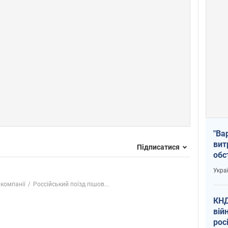
"Ва
вит
Підписатися
обс
вря
Укра
офі
 компанії
Россійський поїзд пішов...
КНД
вій
рос