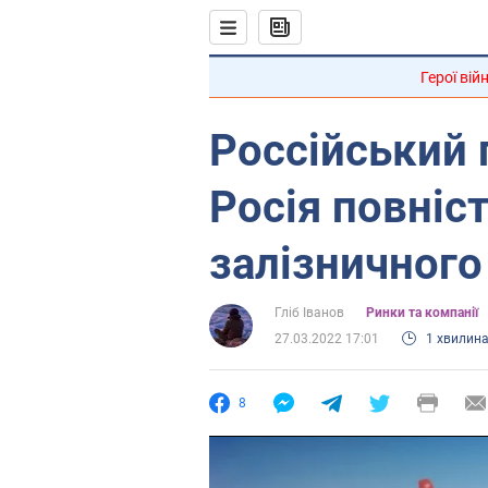
Герої вій
Россійський 
Росія повніст
залізничного
Гліб Іванов
Ринки та компанії
27.03.2022 17:01
1 хвилин
8