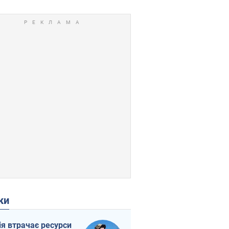
ки
ія втрачає ресурси