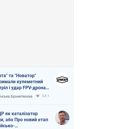
рта" та "Новатор"
римали кулеметний
тріл і удар FPV-дрона,
тувавши життя
3,6 т.
їнська Бронетехніка
церу ЗСУ
Р як каталізатор
ни, або Про новий етап
ійсько-