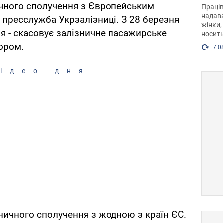
після
ичного сполучення з Європейським
Праців
розг
надава
пресслужба Укрзалізниці. З 28 березня
жінки,
Фото
ія - скасовує залізничне пасажирське
носить
ором.
7.0
ідео дня
зничного сполучення з жодною з країн ЄС.