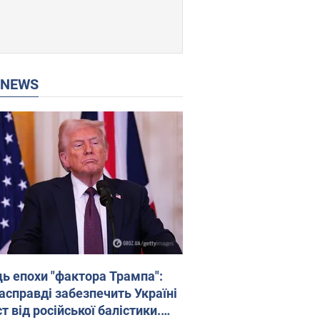
P NEWS
ць епохи "фактора Трампа":
насправді забезпечить Україні
т від російської балістики.