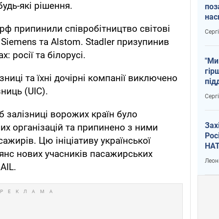
удь-які рішення.
поз
нас
тем
 рф припинили співробітництво світові
Серг
Siemens та Alstom. Stadler призупинив
х: росії та білорусі.
"Ми
гір
зниці та їхні дочірні компанії виключено
під
ниць (UIC).
рак
Серг
б залізниці ворожих країн було
Зах
их організацій та припинено з ними
Рос
ажирів. Цю ініціативу української
НАТ
янс нових учасників пасажирських
Леон
AIL.