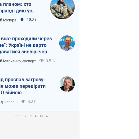
а планом: хто
правді диктує
п війни
10,0 т.
ій Місюра
 вже проходили через
ше": Україні не варто
даватися зневірі через
етний терор
8,9 т.
ій Марченко, експерт
ід проспав загрозу:
ія може перевірити
О війною
4,0 т.
ід Невзлін