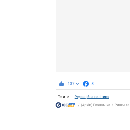
137
8
Теги
Редакційна політика
(Архів) Економіка
Ринки та