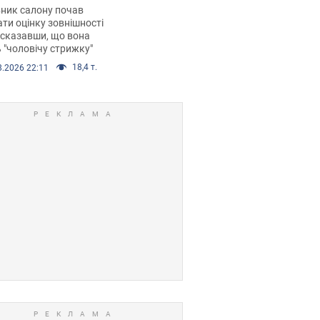
 хімієтерапії,
ник салону почав
орівся скандал.
ти оцінку зовнішності
 сказавши, що вона
 "чоловічу стрижку"
18,4 т.
8.2026 22:11