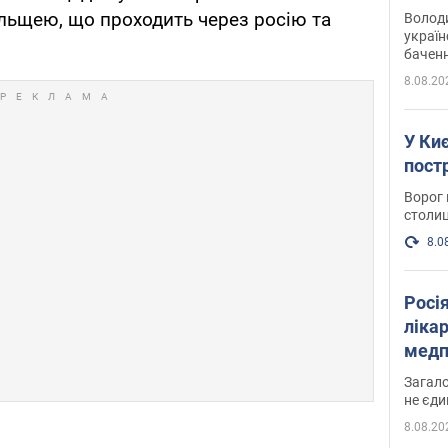
Інте
льщею, що проходить через росію та
Володи
україн
баченн
у боро
8.08.20
У Киє
пост
Ворог 
столиц
8.0
Росі
ліка
медп
Загало
не єди
8.08.20