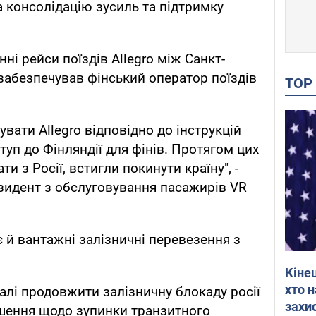
 консолідацію зусиль та підтримку
ні рейси поїздів Allegro між Санкт-
і забезпечував фінський оператор поїздів
TO
вати Allegro відповідно до інструкцій
уп до Фінляндії для фінів. Протягом цих
ти з Росії, встигли покинути країну", -
зидент з обслуговування пасажирів VR
 й вантажні залізничні перевезення з
Кіне
хто 
алі продовжити залізничну блокаду росії
захис
ішення щодо зупинки транзитного