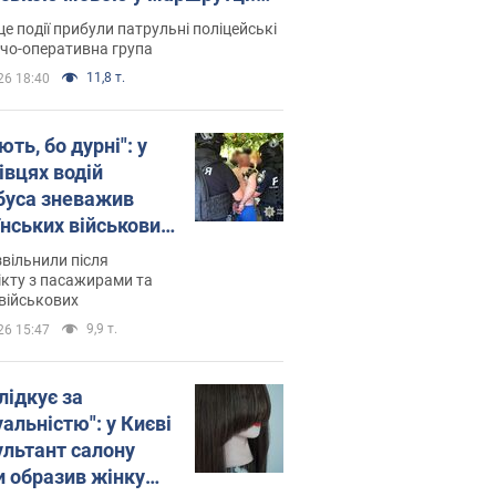
ція склала адмінпротокол.
це події прибули патрульні поліцейські
о
дчо-оперативна група
11,8 т.
26 18:40
ть, бо дурні": у
івцях водій
буса зневажив
їнських військових
латився. Відео
звільнили після
кту з пасажирами та
військових
9,9 т.
26 15:47
лідкує за
альністю": у Києві
ультант салону
и образив жінку