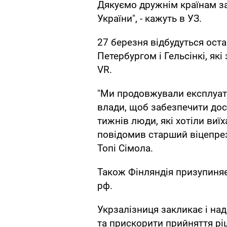
Дякуємо дружнім країнам за
України", - кажуть в УЗ.
27 березня відбудуться остан
Петербургом і Гельсінкі, як
VR.
"Ми продовжували експлуату
влади, щоб забезпечити дост
тижнів люди, які хотіли виїха
повідомив старший віцепре
Топі Сімола.
Також Фінляндія призупиняє
рф.
Укрзалізниця закликає і над
та прискорити прийняття р