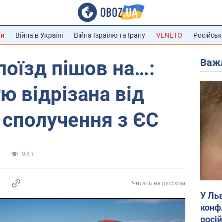
ни
Війна в Україні
Війна Ізраїлю та Ірану
VENETO
Російськ
Важ
поїзд пішов на…:
ю відрізана від
 сполучення з ЄС
а
9,8 т.
Читать на русском
У Ль
конф
росі