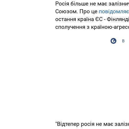
Росія більше не має залізн
Союзом. Про це
повідомляє
остання країна ЄС - Фінлянд
сполучення з країною-агрес
В
"Відтепер росія не має залі