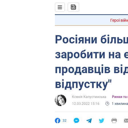
Герої вій
Росіяни біль
заробити на e
продавців ві
відпустку"
Ксенія Капустинська
Ринки та 
12.03.2022 15:16
1 хвилин
32