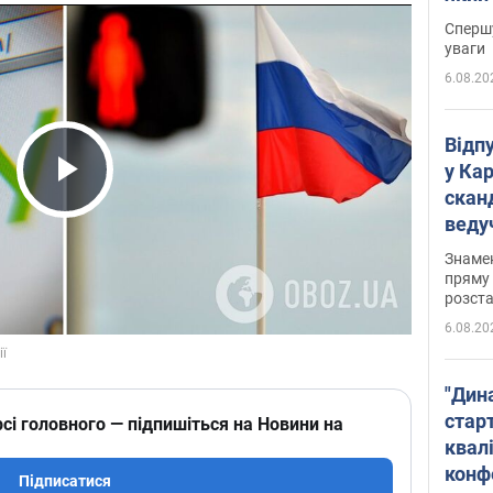
"агр
Спершу
уваги
6.08.20
Відп
у Ка
скан
Play Video
веду
захе
Знаме
пряму 
розста
6.08.20
"Дин
стар
сі головного — підпишіться на Новини на
квалі
конф
Підписатися