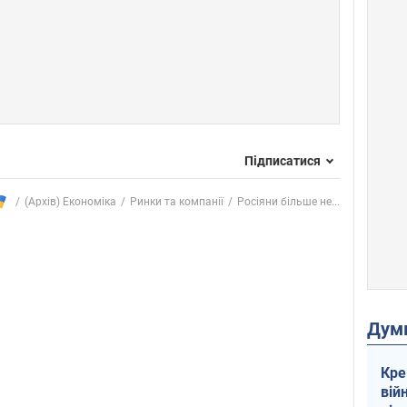
Підписатися
(Архів) Економіка
Ринки та компанії
Росіяни більше не...
Дум
Кре
вій