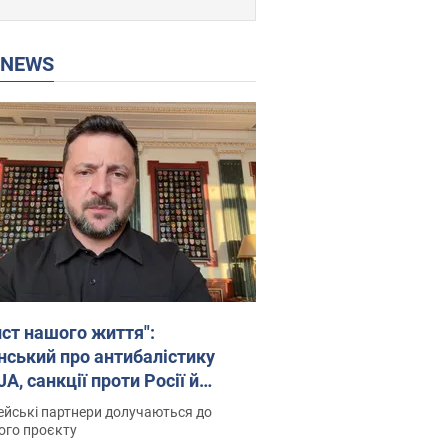
P NEWS
ист нашого життя":
нський про антибалістику
A, санкції проти Росії й
имку аграріїв. Відео
йські партнери долучаються до
ого проєкту