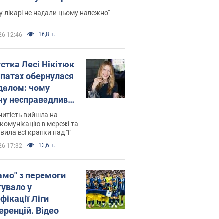
есивний" рак
 лікарі не надали цьому належної
16,8 т.
26 12:46
устка Лесі Нікітюк
рпатах обернулася
далом: чому
чу несправедливо
йтили
нитість вийшла на
комунікацію в мережі та
вила всі крапки над "і"
13,6 т.
26 17:32
амо" з перемоги
тувало у
фікації Ліги
еренцій. Відео