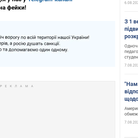
6.08.20
 на фейки!
З 1 
підв
розк
Одноч
педаго
студен
7.08.20
"Нам
відп
щодо
Patri
Америк
обмеж
7.08.20