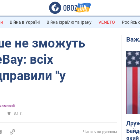
ни
Війна в Україні
Війна Ізраїлю та Ірану
VENETO
Російськ
Важ
ше не зможуть
Bay: всіх
дправили "у
компанії
а
8,1 т.
Друж
Байд
Читать на русском
який