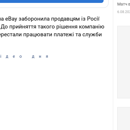
Матч в
6.08.20
 eBay заборонила продавцям із Росії
 До прийняття такого рішення компанію
 перестали працювати платежі та служби
ідео дня