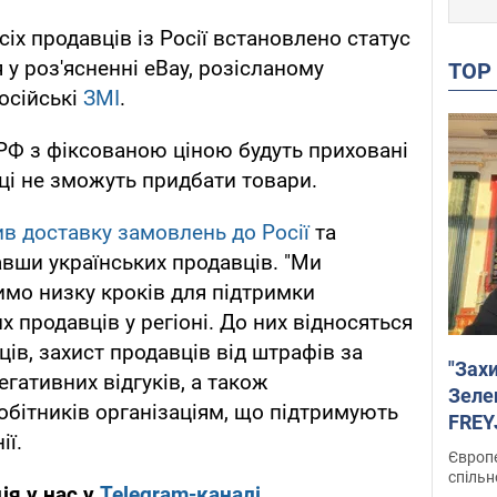
сіх продавців із Росії встановлено статус
я у роз'ясненні eBay, розісланому
TO
осійські
ЗМІ
.
 РФ з фіксованою ціною будуть приховані
пці не зможуть придбати товари.
в доставку замовлень до Росії
та
авши українських продавців. "Ми
имо низку кроків для підтримки
х продавців у регіоні. До них відносяться
ців, захист продавців від штрафів за
"Зах
гативних відгуків, а також
Зеле
бітників організаціям, що підтримують
FREYJ
ії.
підтр
Європе
спільн
ія у нас у
Telegram-каналі