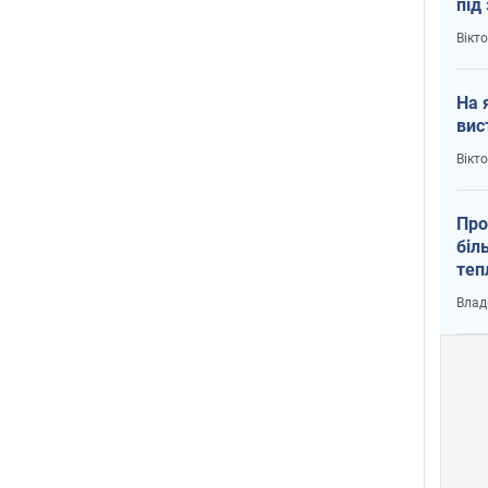
під
кри
Вікт
На 
вис
Вікт
Про
біл
теп
від
Влад
у К