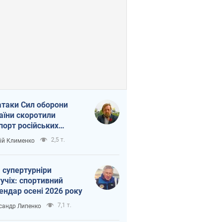
атаки Сил оборони
аїни скоротили
порт російських
топродуктів
2,5 т.
ій Клименко
 супертурніри
учіх: спортивний
ендар осені 2026 року
7,1 т.
сандр Липенко