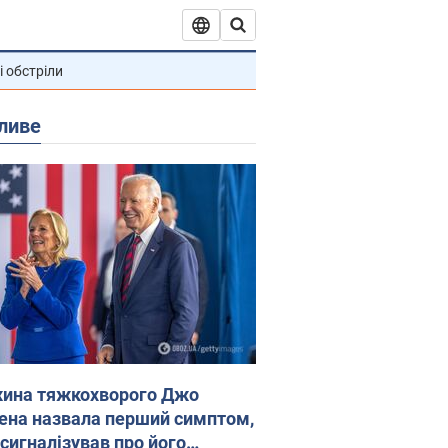
і обстріли
ливе
ина тяжкохворого Джо
ена назвала перший симптом,
 сигналізував про його