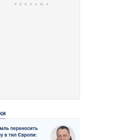
ки
мль переносить
ну в тил Європи: