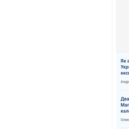
Як 
Укр
екс
наф
Андр
Два
Маг
кал
Олек