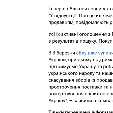
Тепер в облікових записах в
"У відпустці". Про це йдетьс
продавцям, повідомляють р
Усі їх активні оголошення з
з результатів пошуку. Поку
З 3 березня
eBay вже зупини
України, при цьому підтрим
підтримуємо Україну та роб
українського народу та наши
скасування зборів із продав
прострочення поставки та не
пожертвування наших співро
Україну", – заявили в компан
Тільки перевірена інформац