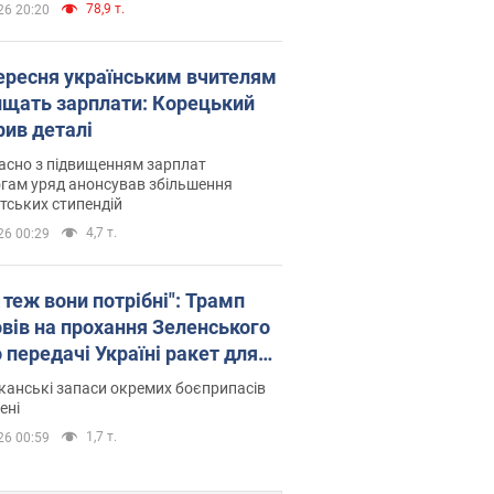
78,9 т.
26 20:20
вересня українським вчителям
ищать зарплати: Корецький
рив деталі
асно з підвищенням зарплат
гам уряд анонсував збільшення
тських стипендій
4,7 т.
26 00:29
 теж вони потрібні": Трамп
овів на прохання Зеленського
 передачі Україні ракет для
ot
анські запаси окремих боєприпасів
ені
1,7 т.
26 00:59