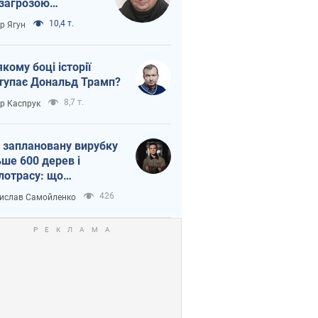
 загрозою
тична логістика
10,4 т.
ор Ягун
якому боці історії
тупає Дональд Трамп?
8,7 т.
ор Каспрук
 заплановану вирубку
ьше 600 дерев і
лотрасу: що
бувається на Теремках
426
ислав Самойленко
иєві