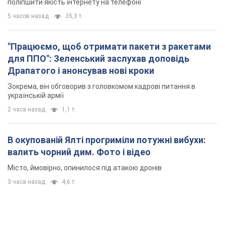
поліпшити якість інтернету на телефоні
5 часов назад
35,3 т.
"Працюємо, щоб отримати пакети з ракетами
для ППО": Зеленський заслухав доповідь
Драпатого і анонсував нові кроки
Зокрема, він обговорив з головкомом кадрові питання в
українській армії
2 часа назад
1,1 т.
В окупованій Ялті прогриміли потужні вибухи:
валить чорний дим. Фото і відео
Місто, ймовірно, опинилося під атакою дронів
3 часа назад
4,6 т.