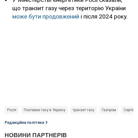
що транзит газу через територію України
може бути продовжений
і після 2024 року.
Росія
Поставки газу в Україну
транзит газу
Газпром
Cергій 
Редакційна політика