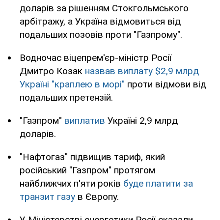
доларів за рішенням Стокгольмського
арбітражу, а Україна відмовиться від
подальших позовів проти "Газпрому".
Водночас віцепрем'єр-міністр Росії
Дмитро Козак
назвав виплату $2,9 млрд
Україні "краплею в морі"
проти відмови від
подальших претензій.
"Газпром"
виплатив
Україні 2,9 млрд
доларів.
"Нафтогаз" підвищив тариф, який
російський "Газпром" протягом
найближчих п'яти років
буде платити за
транзит газу
в Європу.
У Міністерстві енергетики Росії сказали,