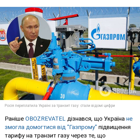
Раніше
OBOZREVATEL
дізнався, що Україна
не
змогла домогтися від "Газпрому"
підвищення
тарифу на транзит газу через те, що