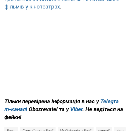
фільмів у кінотеатрах
.
Тільки перевірена інформація в нас у
Telegra
m-каналі
Obozrevatel та у
Viber
. Не ведіться на
фейки!
Росія
Санкції проти Росії
Мобілізація в Росії
санкції
кіно