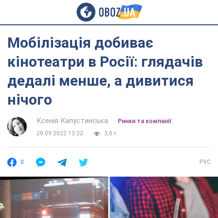
Мобілізація добиває
кінотеатри в Росії: глядачів
дедалі менше, а дивитися
нічого
Ксенія Капустинська
Ринки та компанії
29.09.2022 13:22
3,0 т.
0
РУС