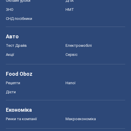
Онлайн уроки
ДПА
ЗНО
НМТ
СНД посібники
Авто
Тест Драйв
Електромобілі
Акції
Сервіс
Food Oboz
Рецепти
Напої
Дієти
Економіка
Ринки та компанії
Макроекономіка