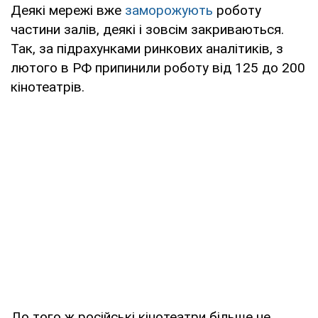
Деякі мережі вже
заморожують
роботу
частини залів, деякі і зовсім закриваються.
Так, за підрахунками ринкових аналітиків, з
лютого в РФ припинили роботу від 125 до 200
кінотеатрів.
До того ж російські кінотеатри більше не