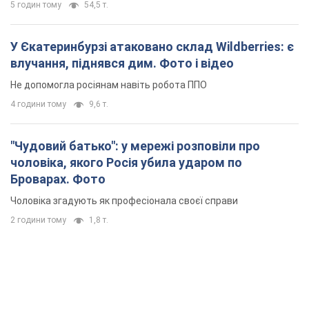
5 годин тому
54,5 т.
У Єкатеринбурзі атаковано склад Wildberries: є
влучання, піднявся дим. Фото і відео
Не допомогла росіянам навіть робота ППО
4 години тому
9,6 т.
"Чудовий батько": у мережі розповіли про
чоловіка, якого Росія убила ударом по
Броварах. Фото
Чоловіка згадують як професіонала своєї справи
2 години тому
1,8 т.