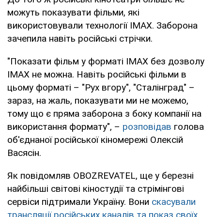
можуть показувати фільми, які
використовували технології IMAX. Заборона
зачепила навіть російські стрічки.
"Показати фільм у форматі IMAX без дозволу
IMAX не можна. Навіть російські фільми в
цьому форматі – "Рух вгору", "Сталінград" –
зараз, на жаль, показувати ми не можемо,
тому що є пряма заборона з боку компанії на
використання формату", –
розповідав
голова
об'єднаної російської кіномережі Олексій
Васясін.
Як повідомляв OBOZREVATEL, ще у березні
найбільші світові кіностудії та стрімінгові
сервіси підтримали Україну. Вони
скасували
трансляції російських каналів та показ своїх