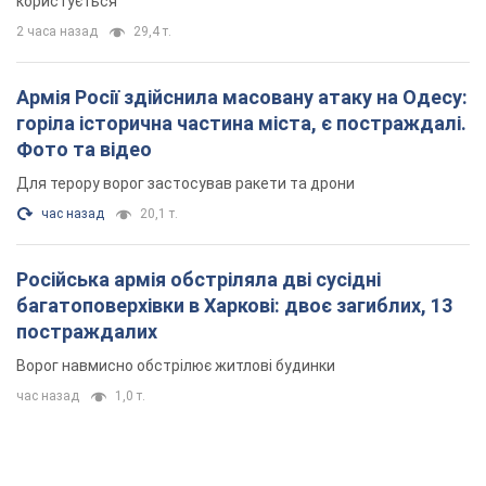
користується
2 часа назад
29,4 т.
Армія Росії здійснила масовану атаку на Одесу:
горіла історична частина міста, є постраждалі.
Фото та відео
Для терору ворог застосував ракети та дрони
час назад
20,1 т.
Російська армія обстріляла дві сусідні
багатоповерхівки в Харкові: двоє загиблих, 13
постраждалих
Ворог навмисно обстрілює житлові будинки
час назад
1,0 т.