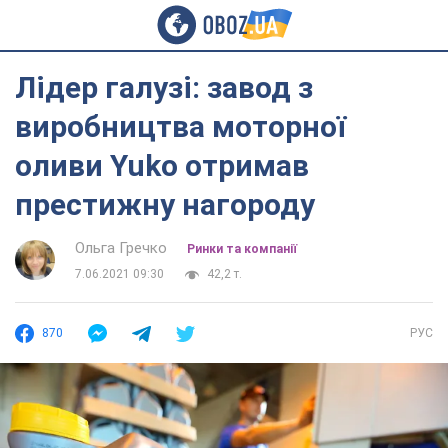
Лідер галузі: завод з
виробництва моторної
оливи Yuko отримав
престижну нагороду
Ольга Гречко
Ринки та компанії
7.06.2021 09:30
42,2 т.
870
РУС