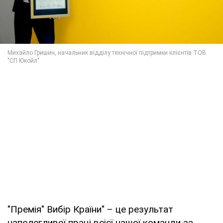
"Премія" Вибір Країни" – це результат
наполегливої праці всієї нашої команди за