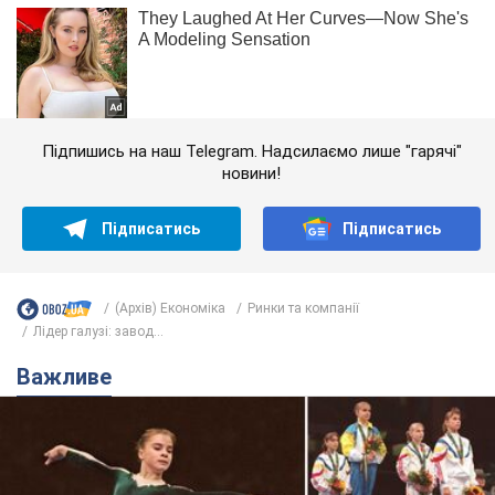
Підпишись на наш Telegram. Надсилаємо лише "гарячі"
новини!
Підписатись
Підписатись
(Архів) Економіка
Ринки та компанії
Лідер галузі: завод...
Важливе