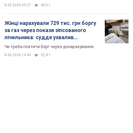
8.08.2026 09:27
40,0 т.
Жінці нарахували 729 тис. грн боргу
за газ через покази зіпсованого
лічильника: суддя ухвалив
неочікуване рішення
Чи треба платити борг через донарахування
8.08.2026 14:43
32,4 т.