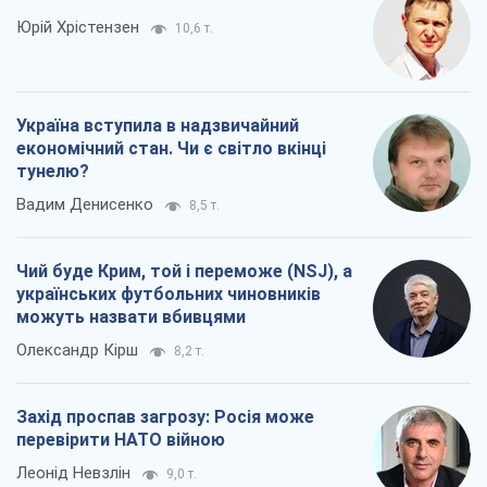
Юрій Хрістензен
10,6 т.
Україна вступила в надзвичайний
економічний стан. Чи є світло вкінці
тунелю?
Вадим Денисенко
8,5 т.
Чий буде Крим, той і переможе (NSJ), а
українських футбольних чиновників
можуть назвати вбивцями
Олександр Кірш
8,2 т.
Захід проспав загрозу: Росія може
перевірити НАТО війною
Леонід Невзлін
9,0 т.