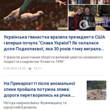
Українська гімнастка вразила президента США
і вперше почула "Слава Україні"! Як склалася
доля Подкопаєвої, яка 30 років тому виграла
"золото" Олімпіади
У фанатів донеччанки зберігся великий шматок килимового
покриття з надписом "Атланта-1996"
8.08.2026 18:30
39,3 т.
На Прикарпатті після аномальної
спеки пройшла потужна злива:
дороги перетворились на річки.
Відео
Негода накрила Івано-Франківщину та
курортний Буковель