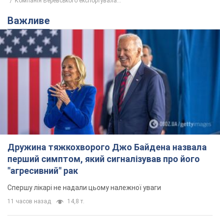
Компанія Веревського експортувала...
Важливе
Дружина тяжкохворого Джо Байдена назвала
перший симптом, який сигналізував про його
"агресивний" рак
Спершу лікарі не надали цьому належної уваги
11 часов назад
14,8 т.