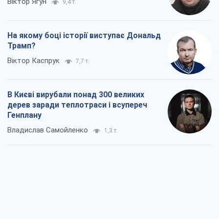
Віктор Ягун
9,4 т.
На якому боці історії виступає Дональд
Трамп?
Віктор Каспрук
7,7 т.
В Києві вирубали понад 300 великих
дерев заради теплотраси і всупереч
Генплану
Владислав Самойленко
1,3 т.