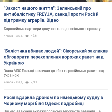
"Захист нашого життя": Зеленський про
антибалістику FREYJA, санкції проти Росії й
підтримку аграріїв. Відео
Європейські партнери долучаються до спільного проєкту
4 часа назад
49,6 т.
"Балістика вбиває людей": Сікорський закликав
обговорити перехоплення ворожих ракет над
Україною
Глава МЗС Польщі закликав до збиття російських ракет над
Україною
4 часа назад
7,9 т.
Росія вдарила дроном по німецькому судну в
Чорному морі біля Одеси: подробиці
Під час евакуації екіпажу російські терористи завдали ще