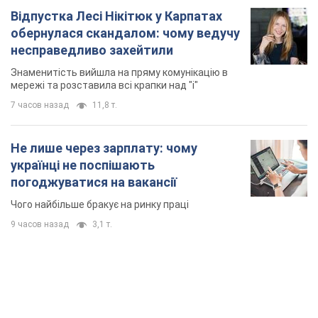
Відпустка Лесі Нікітюк у Карпатах
обернулася скандалом: чому ведучу
несправедливо захейтили
Знаменитість вийшла на пряму комунікацію в
мережі та розставила всі крапки над "і"
7 часов назад
11,8 т.
Не лише через зарплату: чому
українці не поспішають
погоджуватися на вакансії
Чого найбільше бракує на ринку праці
9 часов назад
3,1 т.