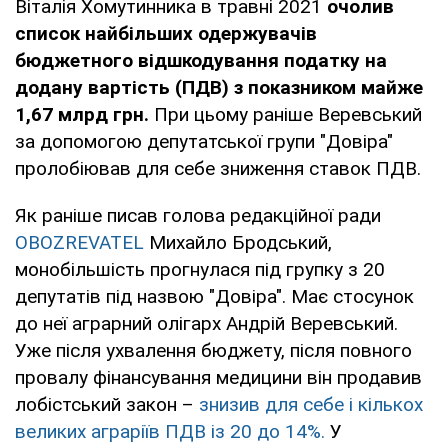
Віталія Хомутинника в травні 2021
очолив
список найбільших одержувачів
бюджетного відшкодування податку на
додану вартість (ПДВ) з показником майже
1,67 млрд грн.
При цьому раніше Веревський
за допомогою депутатської групи "Довіра"
пролобіював для себе зниження ставок ПДВ.
Як раніше писав голова редакційної ради
OBOZREVATEL
Михайло Бродський,
монобільшість прогнулася під групку з 20
депутатів під назвою "Довіра". Має стосунок
до неї аграрний олігарх Андрій Веревський.
Уже після ухвалення бюджету, після повного
провалу фінансування медицини він продавив
лобістський закон –
знизив для себе і кількох
великих аграріїв ПДВ із 20 до 14%.
У