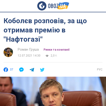
Коболєв розповів, за що
отримав премію в
"Нафтогазі"
Роман Груша
Ринки та компанії
12.07.2021 14:30
2,0 т.
37
РУС