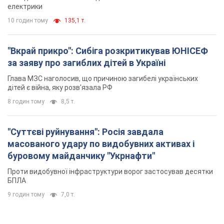
електрики
10 годин тому
135,1 т.
"Вкрай прикро": Сибіга розкритикував ЮНІСЕФ
за заяву про загиблих дітей в Україні
Глава МЗС наголосив, що причиною загибелі українських
дітей є війна, яку розв'язала РФ
8 годин тому
8,5 т.
"Суттєві руйнування": Росія завдала
масованого удару по видобувних активах і
буровому майданчику "Укрнафти"
Проти видобувної інфраструктури ворог застосував десятки
БПЛА
9 годин тому
7,0 т.