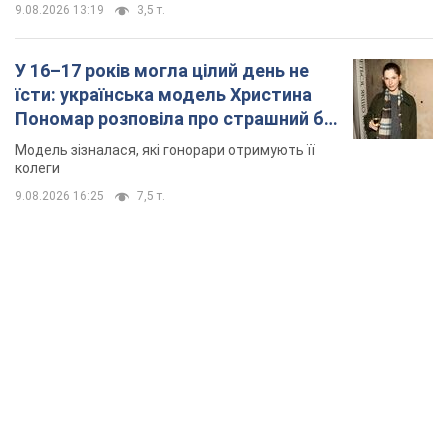
9.08.2026 13:19
3,5 т.
У 16–17 років могла цілий день не
їсти: українська модель Христина
Пономар розповіла про страшний бік
модельної кар’єри
Модель зізналася, які гонорари отримують її
колеги
9.08.2026 16:25
7,5 т.