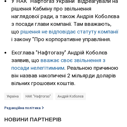
У НАК "Нафтогаз України" відреагували на
рішення Кабміну про звільнення
наглядової ради, а також Андрія Коболєва
з посади глави компанії. Там вважають,
що
рішення не відповідає статуту компанії
і закону "Про корпоративне управління.
Ексглава "Нафтогазу" Андрій Коболєв
заявив, що
вважає своє звільнення з
посади нелегітимним
. Реальною причиною
він назвав накопичені 2 мільярди доларів
вільних грошових коштів.
Україна
НАК "Нафтогаз"
Андрій Коболєв
Редакційна політика