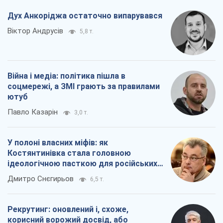
Дух Анкоріджа остаточно випарувався
Віктор Андрусів
5,8 т.
Війна і медіа: політика пішла в
соцмережі, а ЗМІ грають за правилами
ютуб
Павло Казарін
3,0 т.
У полоні власних міфів: як
Костянтинівка стала головною
ідеологічною пасткою для російських
окупантів
Дмитро Снєгирьов
6,5 т.
Рекрутинг: оновлений і, схоже,
корисний ворожий досвід, або