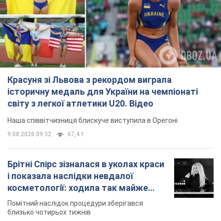
Красуня зі Львова з рекордом виграла
історичну медаль для України на чемпіонаті
світу з легкої атлетики U20. Відео
Наша співвітчизниця блискуче виступила в Орегоні
9.08.2026 09:32
67,4 т.
Брітні Спірс зізналася в уколах краси
і показала наслідки невдалої
косметології: ходила так майже
місяць
Помітний наслідок процедури зберігався
близько чотирьох тижнів