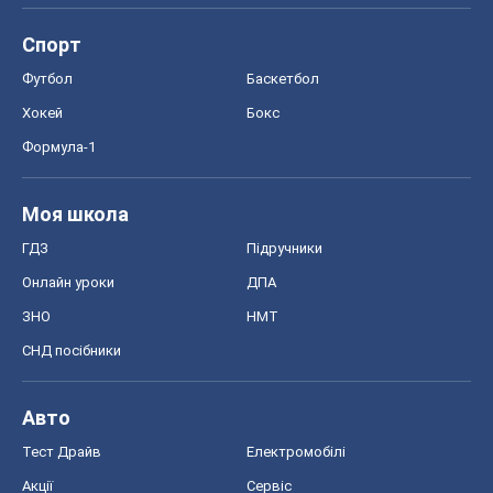
ГДЗ
Підручники
Онлайн уроки
ДПА
ЗНО
НМТ
СНД посібники
Авто
Тест Драйв
Електромобілі
Акції
Сервіс
Food Oboz
Рецепти
Напої
Дієти
Економіка