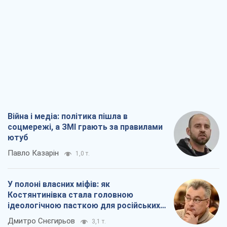
Війна і медіа: політика пішла в
соцмережі, а ЗМІ грають за правилами
ютуб
Павло Казарін
1,0 т.
У полоні власних міфів: як
Костянтинівка стала головною
ідеологічною пасткою для російських
окупантів
Дмитро Снєгирьов
3,1 т.
Рекрутинг: оновлений і, схоже,
корисний ворожий досвід, або
Діалектика вибагливого боягузтва
Олександр Кірш
2,5 т.
Ні зброї, ні людей: як Лукашенко будує