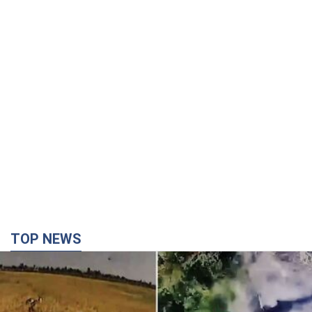
TOP NEWS
"Мінус техніка, мінус піхота!" У мережі показали
ювелірну роботу пілотів FPV. Відео