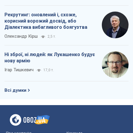
нову армію
Ігар Тишкевич
17,0 т.
Всі думки
Про компанію
Команда
Правова інформація
Політика конфіденційності
Реклама на сайті
Документи
Редакційна політика
Журналісти OBOZ.UA на місці
подій
OBOZ.UA
Політика