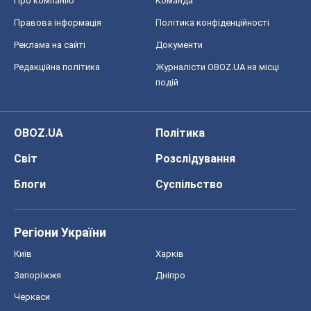
Світ
Розслідування
Блоги
Суспільство
Регіони України
Київ
Харків
Запоріжжя
Дніпро
Черкаси
Спорт
Футбол
Баскетбол
Хокей
Бокс
Формула-1
Моя школа