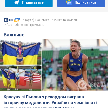
Красуня зі Львова з рекордом виграла
історичну медаль для України на чемпіонаті
світу з легкої атлетики U20. Відео
Наша співвітчизниця блискуче виступила в Орегоні
8 годин тому
37,1 т.
Олександру Пономарьову – 53: що
відомо про трьох дітей секс-
символа 90-х та який вигляд вони
мають