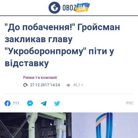
"До побачення!" Гройсман
закликав главу
"Укроборонпрому" піти у
відставку
Ринки та компанії
27.12.2017 14:24
45,1 т.
111
РУС