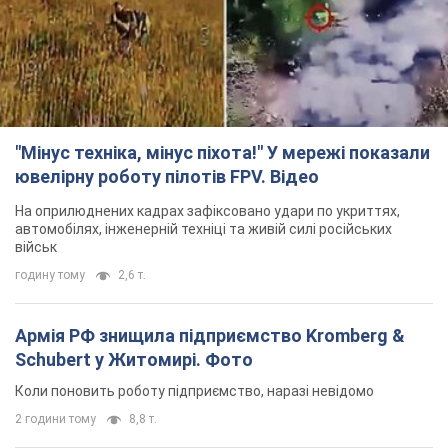
На оприлюднених кадрах зафіксовано удари по укриттях,
автомобілях, інженерній техніці та живій силі російських
військ
годину тому
2,6 т.
Армія РФ знищила підприємство Kromberg &
Schubert у Житомирі. Фото
Коли поновить роботу підприємство, наразі невідомо
2 години тому
8,8 т.
Києво-Печерську лавру закриють 80-метровим
"монстром"? Чому влада Києва відмовилась
зупиняти будівництво хмарочоса
"московського вірянина"
Яка реакція Кличка на петицію щодо скасування будівництва
5 годин тому
60,5 т.