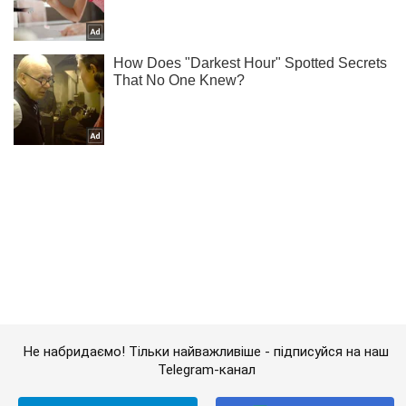
Не набридаємо! Тільки найважливіше - підписуйся на наш
Telegram-канал
Підписатись
Підписатись
(Архів) Економіка
Ринки та компанії
"До побачення!" Гройсман...
Важливе