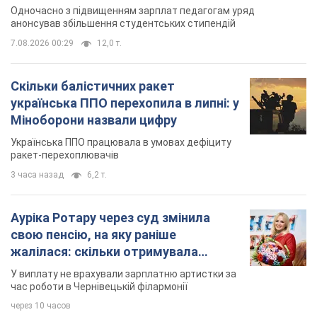
Одночасно з підвищенням зарплат педагогам уряд
анонсував збільшення студентських стипендій
7.08.2026 00:29
12,0 т.
Скільки балістичних ракет
українська ППО перехопила в липні: у
Міноборони назвали цифру
Українська ППО працювала в умовах дефіциту
ракет-перехоплювачів
3 часа назад
6,2 т.
Ауріка Ротару через суд змінила
свою пенсію, на яку раніше
жалілася: скільки отримувала
співачка
У виплату не врахували зарплатню артистки за
час роботи в Чернівецькій філармонії
через 10 часов