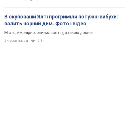
В окупованій Ялті прогриміли потужні вибухи:
валить чорний дим. Фото і відео
Місто, ймовірно, опинилося під атакою дронів
5 часов назад
6,3 т.