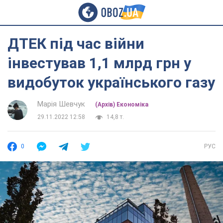
ДТЕК під час війни
інвестував 1,1 млрд грн у
видобуток українського газу
Марія Шевчук
(Архів) Економіка
29.11.2022 12:58
14,8 т.
0
РУС