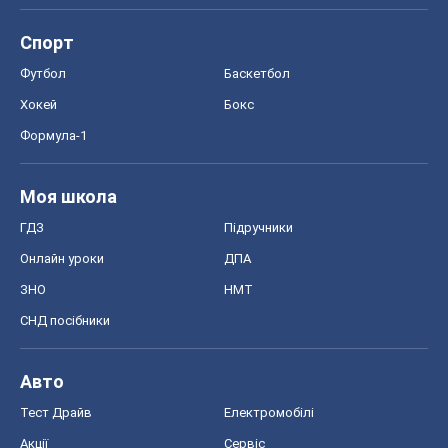
Спорт
Футбол
Баскетбол
Хокей
Бокс
Формула-1
Моя школа
ГДЗ
Підручники
Онлайн уроки
ДПА
ЗНО
НМТ
СНД посібники
Авто
Тест Драйв
Електромобілі
Акції
Сервіс