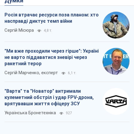
Думки
Росія втрачає ресурси поза планом: хто
насправді диктує темп війни
Сергій Місюра
4,8 т.
"Ми вже проходили через гірше": Україні
не варто піддаватися зневірі через
ракетний терор
Сергій Марченко, експерт
6,1 т.
"Варта" та "Новатор" витримали
кулеметний обстріл і удар FPV-дрона,
врятувавши життя офіцеру ЗСУ
Українська Бронетехніка
927