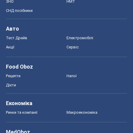
ЗНО
НМТ
СНД посібники
Авто
Тест Драйв
Електромобілі
Акції
Сервіс
Food Oboz
Рецепти
Напої
Дієти
Економіка
Ринки та компанії
Макроекономіка
MedOboz