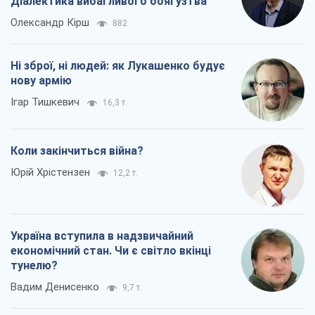
Діалектика вибагливого боягузтва
Олександр Кірш
882
Ні зброї, ні людей: як Лукашенко будує
нову армію
Ігар Тишкевич
16,3 т.
Коли закінчиться війна?
Юрій Хрістензен
12,2 т.
Україна вступила в надзвичайний
економічний стан. Чи є світло вкінці
тунелю?
Вадим Денисенко
9,7 т.