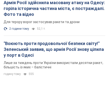
Армія Росії здійснила масовану атаку на Одесу:
горіла історична частина міста, є постраждалі.
Фото та відео
Для терору ворог застосував ракети та дрони
2 години тому
52,1 т.
"Воюють проти продовольчої безпеки світу!"
Зеленський заявив, що армія Росії знову цілила
у порт в Одесі
Лише за тиждень проти України використали десятки ракет,
більшість із яких – балістичні
годину тому
555