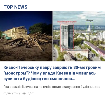
TOP NEWS
Києво-Печерську лавру закриють 80-метровим
"монстром"? Чому влада Києва відмовилась
зупиняти будівництво хмарочоса
"московського вірянина"
Яка реакція Кличка на петицію щодо скасування будівництва
годину тому
6,5 т.