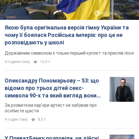
Якою була оригінальна версія гімну України та
чому її боялася Російська імперія: про це не
розповідають у школі
Державним символом є тільки перший куплет та приспів пісні
4 години тому
16,0 т.
Олександру Пономарьову – 53: що
відомо про трьох дітей секс-
символа 90-х та який вигляд вони
мають
За розвитком кар'єри артист не забував про
особисте щастя
9 годин тому
8,5 т.
У ПриватБанку розповіли, чи дійсні