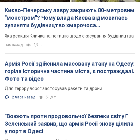
Києво-Печерську лавру закриють 80-метровим
"монстром"? Чому влада Києва відмовилась
зупиняти будівництво хмарочоса
"московського вірянина"
Яка реакція Кличка на петицію щодо скасування будівництва
час назад
4,9 т.
Армія Росії здійснила масовану атаку на Одесу:
горіла історична частина міста, є постраждалі.
Фото та відео
Для терору ворог застосував ракети та дрони
2 часа назад
51,9 т.
"Воюють проти продовольчої безпеки світу!"
Зеленський заявив, що армія Росії знову цілила
у порт в Одесі