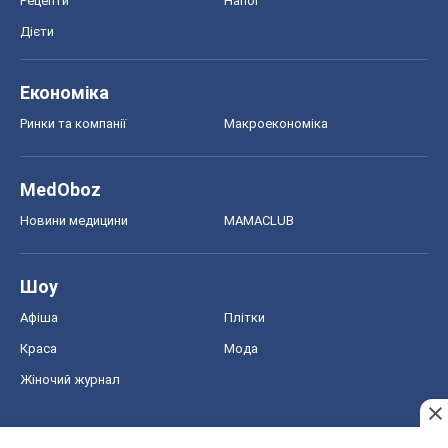
Рецепти
Напої
Дієти
Економіка
Ринки та компанії
Макроекономіка
MedOboz
Новини медицини
MAMACLUB
Шоу
Афіша
Плітки
Краса
Мода
Жіночий журнал