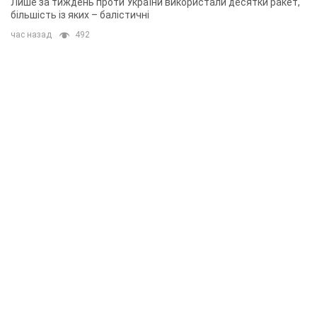
Лише за тиждень проти України використали десятки ракет,
більшість із яких – балістичні
час назад
492