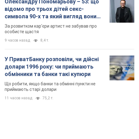
Олександру Пономарьову – 53: що
відомо про трьох дітей секс-
символа 90-х та який вигляд вони
мають
За розвитком кар'єри артист не забував про
особисте щастя
9 часов назад
8,4 т.
У ПриватБанку розповіли, чи дійсні
долари 1996 року: чи приймають
обмінники та банки такі купюри
Що робити, якщо банки та обмінні пункти не
приймають старі долари
11 часов назад
75,2 т.