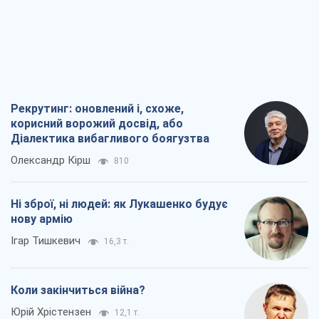
Рекрутинг: оновлений і, схоже,
корисний ворожий досвід, або
Діалектика вибагливого боягузтва
Олександр Кірш
810
Ні зброї, ні людей: як Лукашенко будує
нову армію
Ігар Тишкевич
16,3 т.
Коли закінчиться війна?
Юрій Хрістензен
12,1 т.