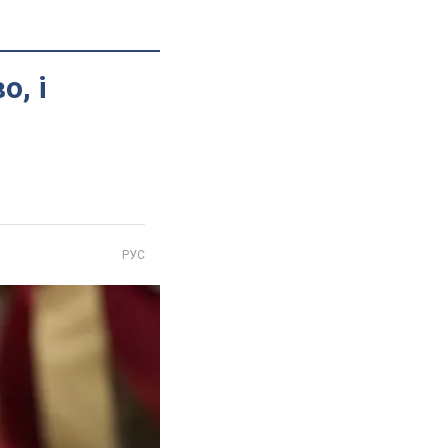
о, і
РУС