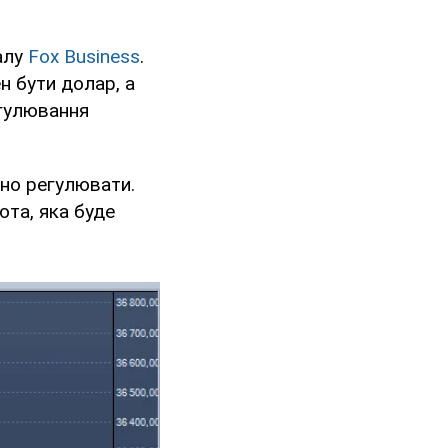
алу
Fox Business
.
 бути долар, а
егулювання
бно регулювати.
юта, яка буде