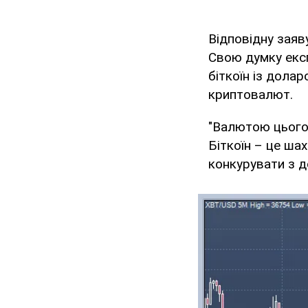
Відповідну заяв
Свою думку екс
біткоїн із дола
криптовалют.
"Валютою цього 
Біткоїн – це ша
конкурувати з д