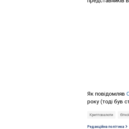
представників в
Як повідомляв
року (тоді був с
Криптовалюти
бітко
Редакційна політика