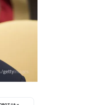
 OBOZ.UA у