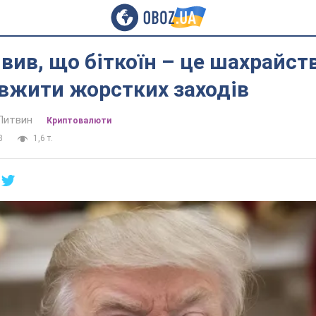
вив, що біткоїн – це шахрайств
вжити жорстких заходів
Литвин
Криптовалюти
3
1,6 т.