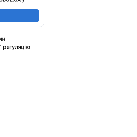
їн
" регуляцію