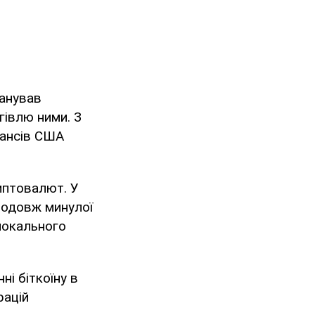
ланував
гівлю ними. З
нансів США
иптовалют. У
продовж минулої
локального
ні біткоїну в
рацій