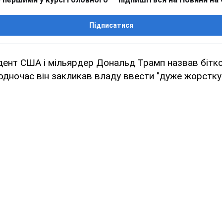
Підписатися
дент США і мільярдер Дональд Трамп назвав бітко
дночас він закликав владу ввести "дуже жорстку