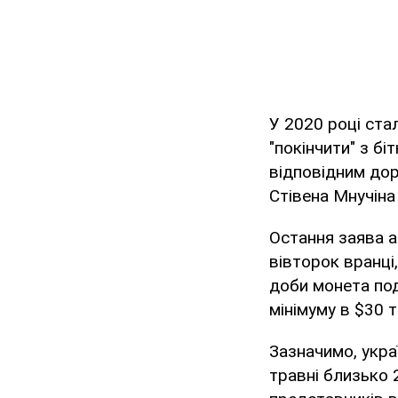
У 2020 році ста
"покінчити" з б
відповідним дор
Стівена Мнучіна 
Остання заява а
вівторок вранці,
доби монета по
мінімуму в $30 
Зазначимо, украї
травні близько 