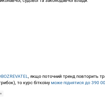
иконавчої, судової та законодавчої влади.
OBOZREVATEL
, якщо поточний тренд повторить т
трибок), то курс біткоїну
може піднятися до 390 0
їн