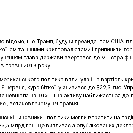
ло відомо, що Трамп, будучи президентом США, п
іткоїном та іншими криптовалютами і припинити тор
ученням глава держави звертався до міністра фі
в травні 2018 року.
мериканського політика вплинула і на вартість кр
 8 червня, курс біткоїну знизився до $32,3 тис. У
дешевшала на 10%. Ціна активу наближається до 
тис., встановленому 19 травня.
нські чиновники і політики могли втратити на падін
23,5 млрд грн. Це випливає з опублікованих декла