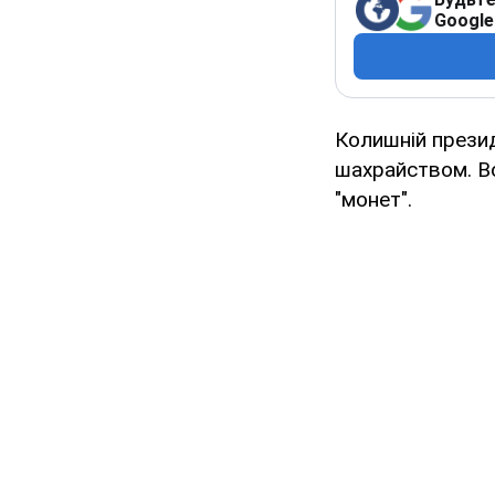
Google
Колишній прези
шахрайством. Во
"монет".