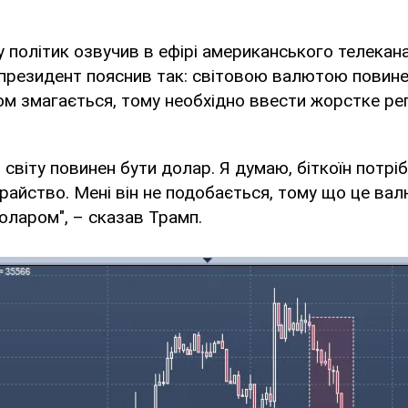
у політик озвучив в ефірі американського телекан
президент пояснив так: світовою валютою повинен
ром змагається, тому необхідно ввести жорстке р
світу повинен бути долар. Я думаю, біткоїн потрі
храйство. Мені він не подобається, тому що це вал
оларом", – сказав Трамп.