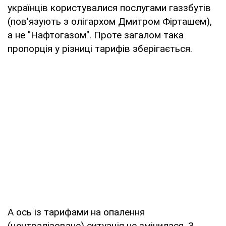
українців користувалися послугами газзбутів
(пов'язують з олігархом Дмитром Фірташем),
а не "Нафтогазом". Проте загалом така
пропорція у різниці тарифів зберігається.
А ось із тарифами на опалення
(централізоване) ситуація не змінилася. З