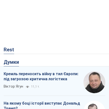
Rest
Думки
Кремль переносить війну в тил Європи:
під загрозою критична логістика
Віктор Ягун
11,1 т.
На якому боці історії виступає Дональд
Трамп?
Віктор Каспрук
9,3 т.
Про заплановану вирубку більше 600
дерев і теплотрасу: що відбувається на
Теремках у Києві
Владислав Самойленко
825