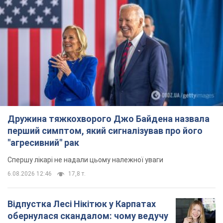
Дружина тяжкохворого Джо Байдена назвала
перший симптом, який сигналізував про його
"агресивний" рак
Спершу лікарі не надали цьому належної уваги
6.08.2026 12:46
17,8 т.
Відпустка Лесі Нікітюк у Карпатах
обернулася скандалом: чому ведучу
несправедливо захейтили
Знаменитість вийшла на пряму комунікацію в
мережі та розставила всі крапки над "і"
6.08.2026 17:32
14,5 т.
"Динамо" з перемоги стартувало у
кваліфікації Ліги конференцій. Відео