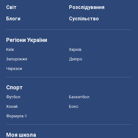
Черкаси
Спорт
Футбол
Баскетбол
Хокей
Бокс
Формула-1
Моя школа
ГДЗ
Підручники
Онлайн уроки
ДПА
ЗНО
НМТ
СНД посібники
Авто