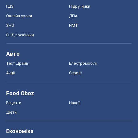
Тест Драйв
Електромобілі
Акції
Сервіс
Food Oboz
Рецепти
Напої
Дієти
Економіка
Ринки та компанії
Макроекономіка
MedOboz
Новини медицини
MAMACLUB
Шоу