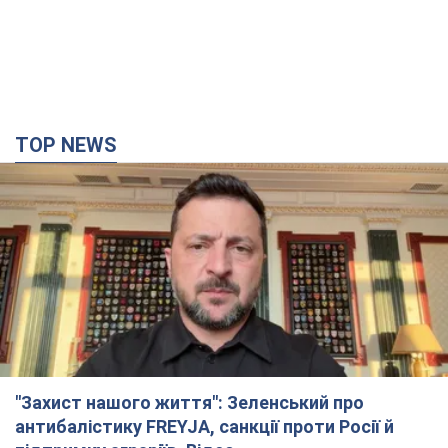
"Захист нашого життя": Зеленський про
антибалістику FREYJA, санкції проти Росії й
підтримку аграріїв. Відео
Європейські партнери долучаються до спільного проєкту
12 часов назад
88,6 т.
З 1 вересня українським вчителям підвищать
зарплати: Корецький розкрив деталі
Одночасно з підвищенням зарплат педагогам уряд