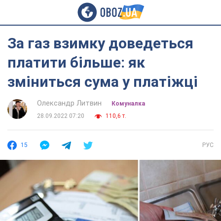
За газ взимку доведеться
платити більше: як
зміниться сума у платіжці
Олександр Литвин
Комуналка
28.09.2022 07:20
110,6 т.
15
РУС