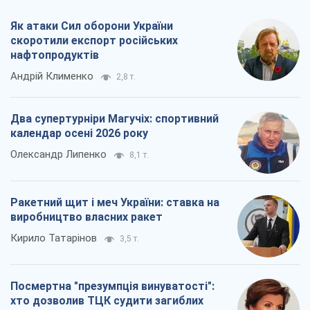
Олександр Липенко
8,1 т.
Ракетний щит і меч України: ставка на
виробництво власних ракет
Кирило Татарінов
3,5 т.
Посмертна "презумпція винуватості":
хто дозволив ТЦК судити загиблих
захисників
Марина Ставнійчук
7,9 т.
Всі думки