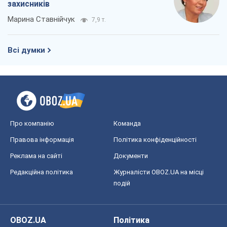
Про компанію
Команда
Правова інформація
Політика конфіденційності
Реклама на сайті
Документи
Редакційна політика
Журналісти OBOZ.UA на місці
подій
OBOZ.UA
Політика
Світ
Розслідування
Блоги
Суспільство
Регіони України
Київ
Харків
Запоріжжя
Дніпро