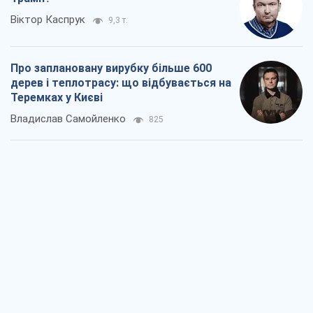
Як атаки Сил оборони України
скоротили експорт російських
нафтопродуктів
Андрій Клименко
2,8 т.
Два супертурніри Магучіх: спортивний
календар осені 2026 року