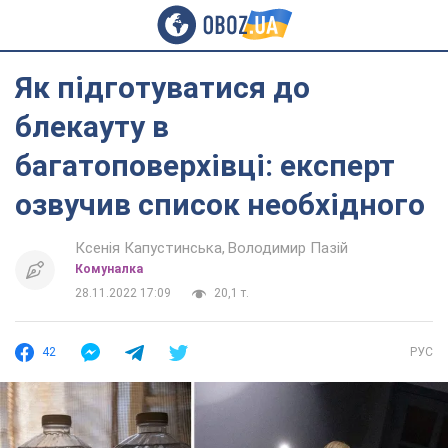
Як підготуватися до
блекауту в
багатоповерхівці: експерт
озвучив список необхідного
Ксенія Капустинська
Володимир Пазій
Комуналка
28.11.2022 17:09
20,1 т.
42
РУС