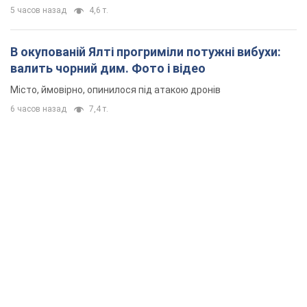
5 часов назад
4,6 т.
В окупованій Ялті прогриміли потужні вибухи:
валить чорний дим. Фото і відео
Місто, ймовірно, опинилося під атакою дронів
6 часов назад
7,4 т.