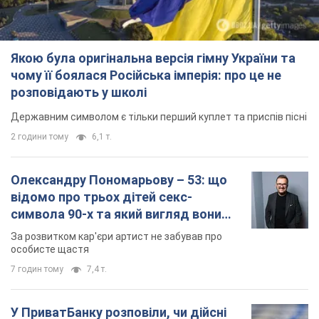
Якою була оригінальна версія гімну України та
чому її боялася Російська імперія: про це не
розповідають у школі
Державним символом є тільки перший куплет та приспів пісні
2 години тому
6,1 т.
Олександру Пономарьову – 53: що
відомо про трьох дітей секс-
символа 90-х та який вигляд вони
мають
За розвитком кар'єри артист не забував про
особисте щастя
7 годин тому
7,4 т.
У ПриватБанку розповіли, чи дійсні