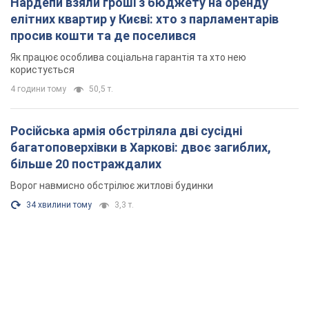
Нардепи взяли гроші з бюджету на оренду
елітних квартир у Києві: хто з парламентарів
просив кошти та де поселився
Як працює особлива соціальна гарантія та хто нею
користується
4 години тому
50,5 т.
Російська армія обстріляла дві сусідні
багатоповерхівки в Харкові: двоє загиблих,
більше 20 постраждалих
Ворог навмисно обстрілює житлові будинки
34 хвилини тому
3,3 т.