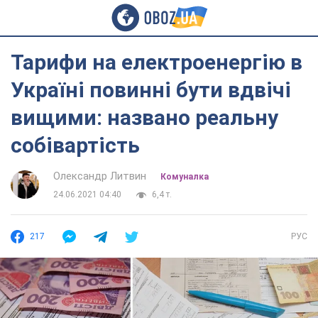
Тарифи на електроенергію в
Україні повинні бути вдвічі
вищими: названо реальну
собівартість
Олександр Литвин
Комуналка
24.06.2021 04:40
6,4 т.
217
РУС