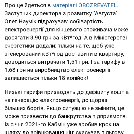
Про це йдеться в
матеріалі OBOZREVATEL
.
Заступник директора з розвитку "Августа"
Олег Наумік підрахував: собівартість
електроенергії для кінцевого споживача може
досягати 3,90 грн за кВт*год. А в Міністерстві
енергетики додали: тільки на те, щоб уже
згенерований кВт*год доставити в квартиру,
доводиться витрачати 1,51 грн. І за тарифу в
1,68 грн на виробництво електроенергії
залишається тільки 18 копійок!
Низькі тарифи призводять до дефіциту коштів
на генерацію електроенергії, до щораз
більших боргів. Якщо ситуацію не змінити, це
може призвести до банкрутства підприємств.
Із січня 2021-го Кабмін уже зробив крок на
шляху до зрівнювання цін: скасував пільгову