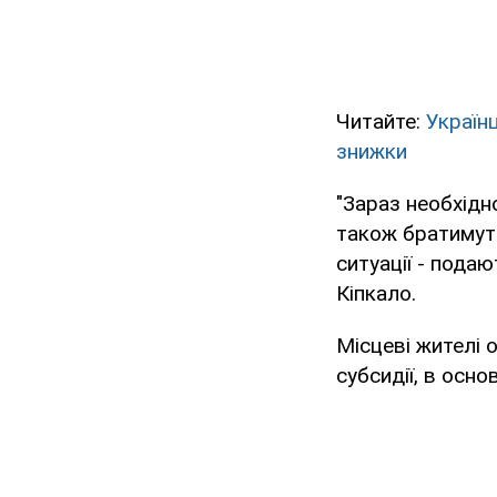
Читайте:
Україн
знижки
"Зараз необхідн
також братимуть
ситуації - подаю
Кіпкало.
Місцеві жителі 
субсидії, в осн