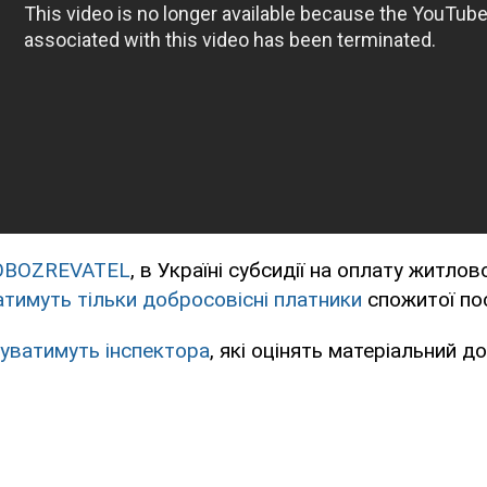
OBOZREVATEL
, в Україні субсидії на оплату житло
тимуть тільки добросовісні платники
спожитої по
дуватимуть інспектора
, які оцінять матеріальний д