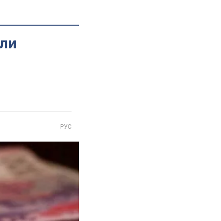
али
РУС