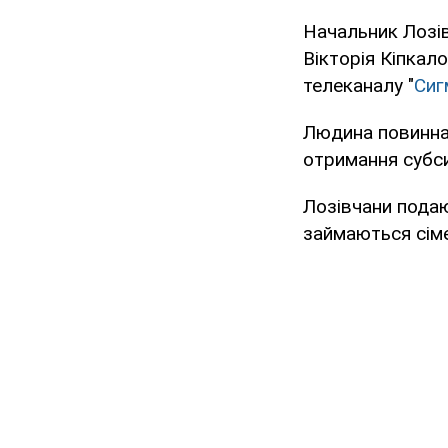
Начальник Лозів
Вікторія Кіпкал
телеканалу "
Сиг
Людина повинна 
отримання субси
Лозівчани подаю
займаються сіме