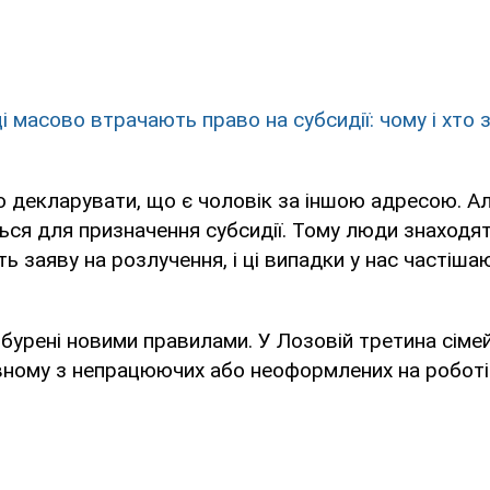
ці масово втрачають право на субсидії: чому і хто
о декларувати, що є чоловік за іншою адресою. А
ся для призначення субсидії. Тому люди знаходять
ть заяву на розлучення, і ці випадки у нас частіша
обурені новими правилами. У Лозовій третина сіме
овному з непрацюючих або неоформлених на роботі