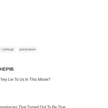
і субсидії
розлучення