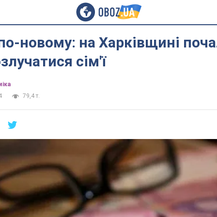
по-новому: на Харківщині поч
злучатися сім'ї
міка
4
79,4 т.