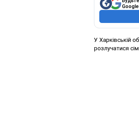
Будьте
Google
У Харківській о
розлучатися сім