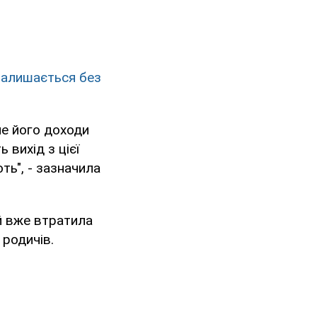
 залишається без
ле його доходи
 вихід з цієї
ють", - зазначила
й вже втратила
 родичів.