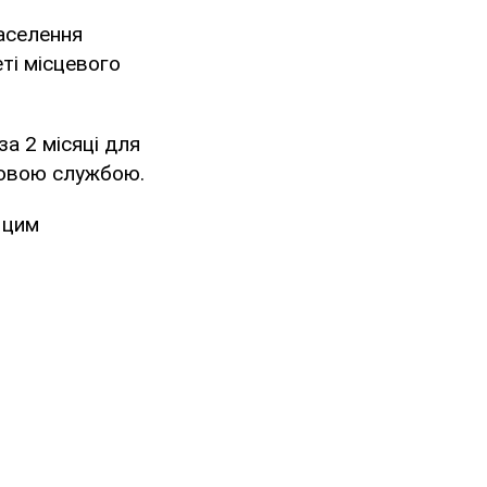
населення
еті місцевого
а 2 місяці для
ковою службою.
 цим