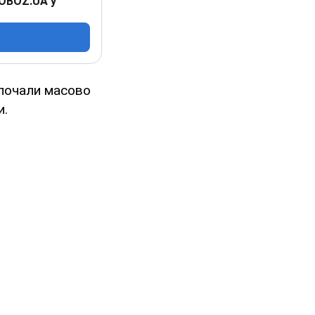
 OBOZ.UA у
 почали масово
и.