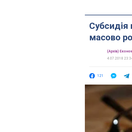
Субсидія 
масово ро
(Архів) Еконо
4.07.2018 23:3
121