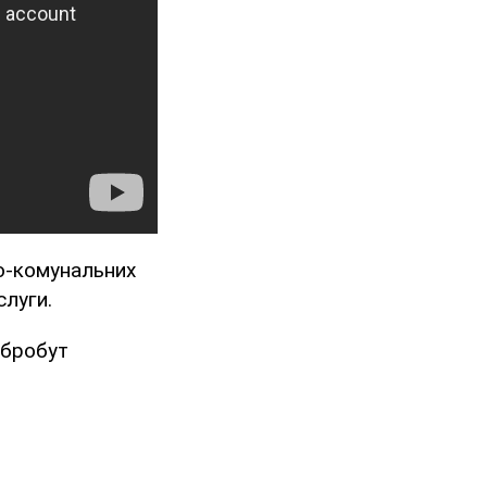
во-комунальних
слуги.
обробут