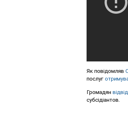
Як повідомляв
послуг
отримува
Громадян
відві
субсідіантов.