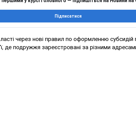
 першими у курсі головного — підпишіться на Новини на
Підписатися
бласті через нові правил по оформленню субсидій
'ї, де подружжя зареєстровані за різними адресам