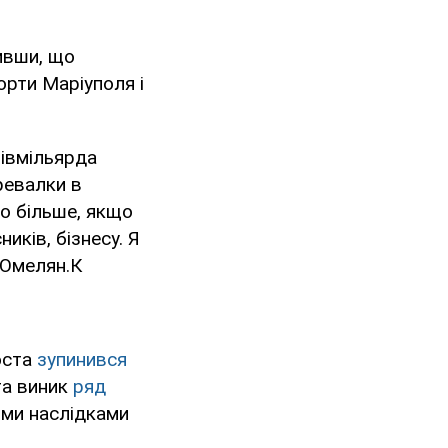
ивши, що
орти Маріуполя і
півмільярда
ревалки в
то більше, якщо
иків, бізнесу. Я
в Омелян.К
оста
зупинився
та виник
ряд
ими наслідками