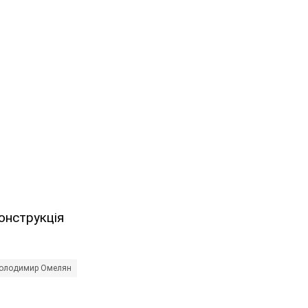
конструкція
олодимир Омелян