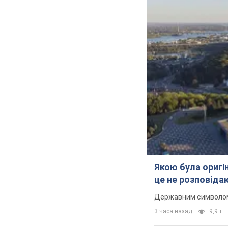
Якою була оригін
це не розповіда
Державним символом є
3 часа назад
9,9 т.