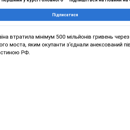
Підписатися
аїна втратила мінімум 500 мільйонів гривень чере
го моста, яким окупанти з'єднали анексований пі
стиною РФ.