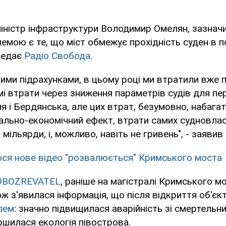
міністр інфраструктури Володимир Омелян, зазнач
мою є те, що міст обмежує прохідність суден в п
редає
Радіо Свобода.
ими підрахунками, в цьому році ми втратили вже 
мі втрати через зниження параметрів судів для пе
я і Бердянська, але цих втрат, безумовно, набага
ально-економічний ефект, втрати самих судновласн
мільярди, і, можливо, навіть не гривень", - заяви
ося нове відео "розвалюється" Кримського моста
OBOZREVATEL
, раніше на магістралі Кримського м
ож з'явилася інформація, що після відкриття об'єк
лем
: значно підвищилася аварійність зі смертельн
іршилася екологія півострова.