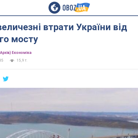
величезні втрати України від
го мосту
(Архів) Економіка
35
15,9 т.