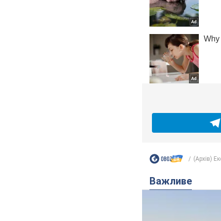
(Архів) Е
Важливе