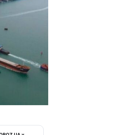
 OBOZ.UA у