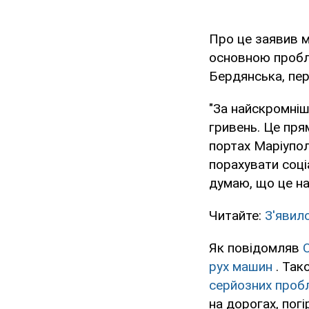
Про це заявив 
основною пробле
Бердянська, пе
"За найскромніш
гривень. Це пря
портах Маріупол
порахувати соці
думаю, що це на 
Читайте:
З'явил
Як повідомляв
рух машин
. Так
серйозних проб
на дорогах, пог