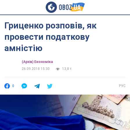
Гриценко розповів, як
провести податкову
амністію
(Архів) Економіка
26.09.2018 15:30
13,8 т.
0
РУС