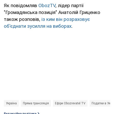
Як повідомляв
ObozTV
, лідер партії
"Громадянська позиція" Анатолій Гриценко
також розповів,
із ким він розраховує
об'єднати зусилля на виборах
.
Україна
Пряма трансляція
Ефіри Obozrevatel TV
Податки в Укра
Редакційна політика