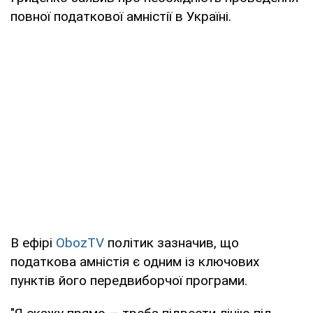
повної податкової амністії в Україні.
В ефірі
ObozTV
політик зазначив, що
податкова амністія є одним із ключових
пунктів його передвиборчої програми.