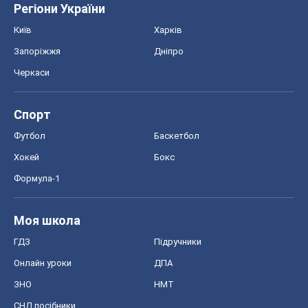
Регіони України
Київ
Харків
Запоріжжя
Дніпро
Черкаси
Спорт
Футбол
Баскетбол
Хокей
Бокс
Формула-1
Моя школа
ГДЗ
Підручники
Онлайн уроки
ДПА
ЗНО
НМТ
СНД посібники