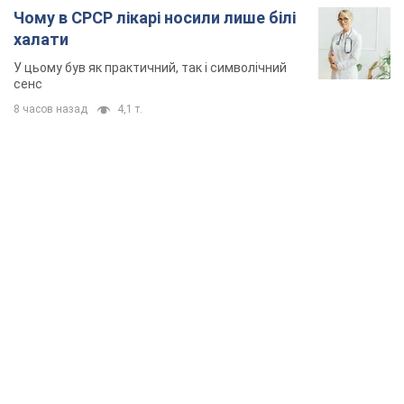
Чому в СРСР лікарі носили лише білі
халати
У цьому був як практичний, так і символічний
сенс
8 часов назад
4,1 т.