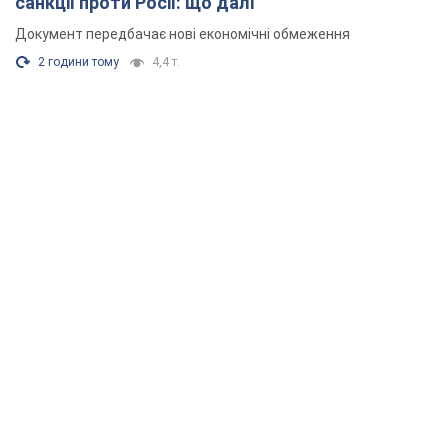
санкції проти Росії: що далі
Документ передбачає нові економічні обмеження
2 години тому
4,4 т.