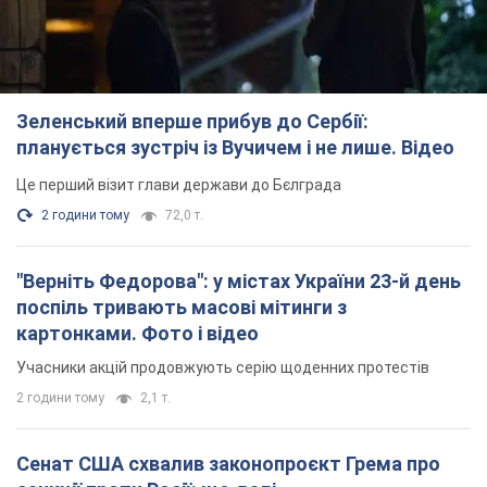
Зеленський вперше прибув до Сербії:
планується зустріч із Вучичем і не лише. Відео
Це перший візит глави держави до Бєлграда
2 години тому
72,0 т.
"Верніть Федорова": у містах України 23-й день
поспіль тривають масові мітинги з
картонками. Фото і відео
Учасники акцій продовжують серію щоденних протестів
2 години тому
2,1 т.
Сенат США схвалив законопроєкт Грема про