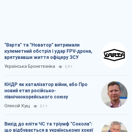
"Варта" та "Новатор" витримали
кулеметний обстріл і удар FPV-дрона,
врятувавши життя офіцеру ЗСУ
Українська Бронетехніка
2,9 т.
КНДР як каталізатор війни, або Про
новий етап російсько-
північнокорейського союзу
Олексій Кущ
3,1 т.
Вихід до еліти ЧС та тріумф "Сокола":
що відбувається в українському хокеї