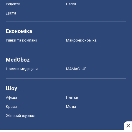
Рецепти
Напої
Дієти
Економіка
Ринки та компанії
Макроекономіка
MedOboz
Новини медицини
MAMACLUB
Шоу
Афіша
Плітки
Краса
Мода
Жіночий журнал