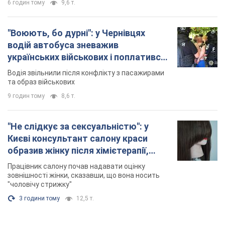
6 годин тому
9,6 т.
"Воюють, бо дурні": у Чернівцях
водій автобуса зневажив
українських військових і поплатився.
Відео
Водія звільнили після конфлікту з пасажирами
та образ військових
9 годин тому
8,6 т.
"Не слідкує за сексуальністю": у
Києві консультант салону краси
образив жінку після хімієтерапії,
розгорівся скандал. Фото
Працівник салону почав надавати оцінку
зовнішності жінки, сказавши, що вона носить
"чоловічу стрижку"
3 години тому
12,5 т.