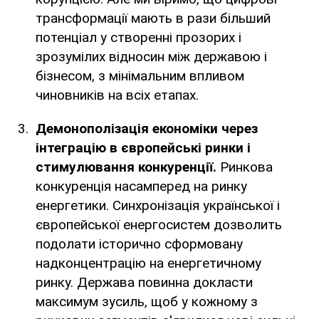
трансформації мають в рази більший
потенціал у створенні прозорих і
зрозумілих відносин між державою і
бізнесом, з мінімальним впливом
чиновників на всіх етапах.
Демонополізація економіки через
інтеграцію в європейські ринки і
стимулювання конкуренції.
Ринкова
конкуренція насамперед на ринку
енергетики. Синхронізація української і
європейської енергосистем дозволить
подолати історично сформовану
надконцентрацію на енергетичному
ринку. Держава повинна докласти
максимум зусиль, щоб у кожному з