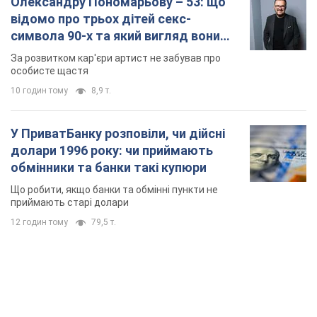
Олександру Пономарьову – 53: що
відомо про трьох дітей секс-
символа 90-х та який вигляд вони
мають
За розвитком кар'єри артист не забував про
особисте щастя
10 годин тому
8,9 т.
У ПриватБанку розповіли, чи дійсні
долари 1996 року: чи приймають
обмінники та банки такі купюри
Що робити, якщо банки та обмінні пункти не
приймають старі долари
12 годин тому
79,5 т.