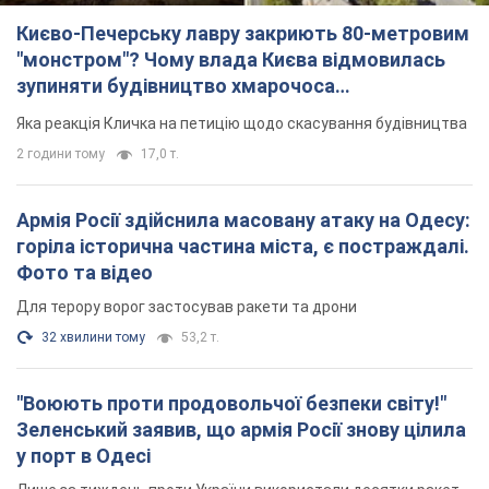
Києво-Печерську лавру закриють 80-метровим
"монстром"? Чому влада Києва відмовилась
зупиняти будівництво хмарочоса
"московського вірянина"
Яка реакція Кличка на петицію щодо скасування будівництва
2 години тому
17,0 т.
Армія Росії здійснила масовану атаку на Одесу:
горіла історична частина міста, є постраждалі.
Фото та відео
Для терору ворог застосував ракети та дрони
32 хвилини тому
53,2 т.
"Воюють проти продовольчої безпеки світу!"
Зеленський заявив, що армія Росії знову цілила
у порт в Одесі