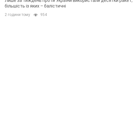
Лише за тиждень проти України використали десятки ракет,
більшість із яких – балістичні
2 години тому
954