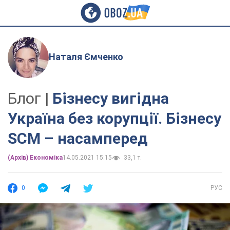
Наталя Ємченко
Блог |
Бізнесу вигідна
Україна без корупції. Бізнесу
SCM – насамперед
(Архів) Економіка
14.05.2021 15:15
33,1 т.
0
РУС