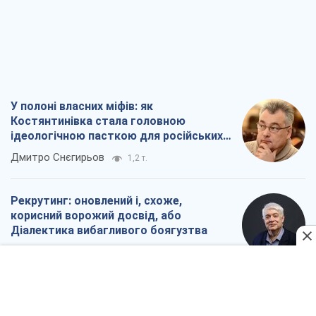
У полоні власних міфів: як
Костянтинівка стала головною
ідеологічною пасткою для російських
окупантів
Дмитро Снєгирьов
1,2 т.
Рекрутинг: оновлений і, схоже,
корисний ворожий досвід, або
Діалектика вибагливого боягузтва
Олександр Кірш
1,3 т.
Ні зброї, ні людей: як Лукашенко будує
нову армію