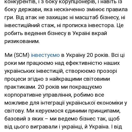
конкурентів, і з боку корупціонерів, і навіть із
боку держави, яка нескінченно змінює правила
гри. Від атак не захищає ні масштаб бізнесу, ні
інвестиційний стаж, ні прописка інвестора. Це
робить ведення бізнесу в Україні вкрай
ризикованим.
Ми (SCM)
інвестуємо
в Україну 20 років. Всі ці
роки ми працюємо над ефективністю наших
українських інвестицій, створюємо прозорі
процеси згідно з найкращими світовими
практиками. 20 років ми покращуємо
корпоративне управління, робимо все
можливе для інтеграції української економіки у
світову. Ми керуємося єдиними принципами,
базовий з яких – ми ведемо бізнес так, щоб
від цього вигравали і українці, й Україна. І від