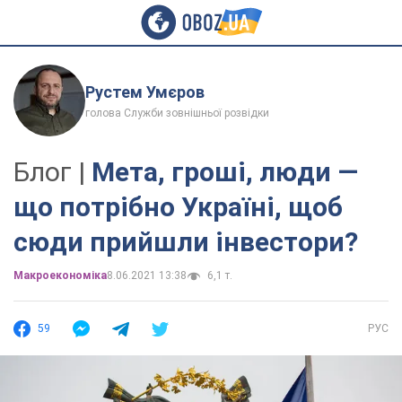
Рустем Умєров
голова Служби зовнішньої розвідки
Блог |
Мета, гроші, люди —
що потрібно Україні, щоб
сюди прийшли інвестори?
Mакроекономіка
8.06.2021 13:38
6,1 т.
59
РУС