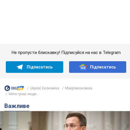
Підписатись
Підписатись
(Архів) Економіка
Mакроекономіка
Мета гроші люди...
Важливе
З 1 вересня українським вчителям підвищать
зарплати: Корецький розкрив деталі