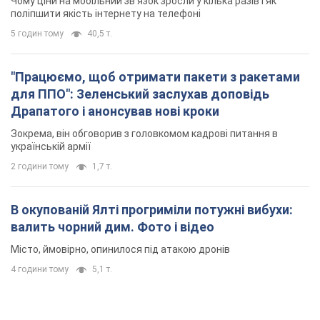
українській армії
2 години тому
1,7 т.
В окупованій Ялті прогриміли потужні вибухи:
валить чорний дим. Фото і відео
Місто, ймовірно, опинилося під атакою дронів
4 години тому
5,1 т.