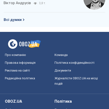
Про компанію
Команда
Правова інформація
Політика конфіденційності
Реклама на сайті
Документи
Редакційна політика
Журналісти OBOZ.UA на місці
подій
OBOZ.UA
Політика
Світ
Розслідування
Блоги
Суспільство
Регіони України
Київ
Харків
Запоріжжя
Дніпро