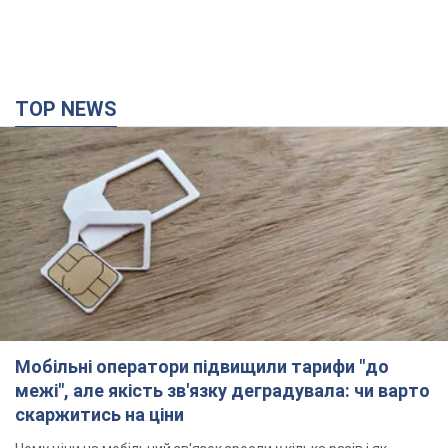
Мобільні оператори підвищили тарифи "до
межі", але якість зв'язку деградувала: чи варто
скаржитись на ціни
Чому ціни на мобільний зв'язок зросли у кілька разів і як
поліпшити якість інтернету на телефоні
5 годин тому
40,5 т.
"Працюємо, щоб отримати пакети з ракетами
для ППО": Зеленський заслухав доповідь
Драпатого і анонсував нові кроки
Зокрема, він обговорив з головкомом кадрові питання в