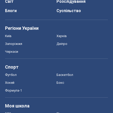
Черкаси
Спорт
Футбол
Баскетбол
Хокей
Бокс
Формула-1
Моя школа
ГДЗ
Підручники
Онлайн уроки
ДПА
ЗНО
НМТ
СНД посібники
Авто
Тест Драйв
Електромобілі