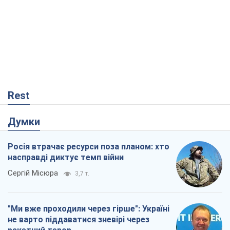
Думки
Росія втрачає ресурси поза планом: хто
насправді диктує темп війни
Сергій Місюра
3,7 т.
"Ми вже проходили через гірше": Україні
не варто піддаватися зневірі через
ракетний терор
Сергій Марченко, експерт
5,5 т.
КНДР як каталізатор війни, або Про
новий етап російсько-
північнокорейського союзу
Олексій Кущ
546