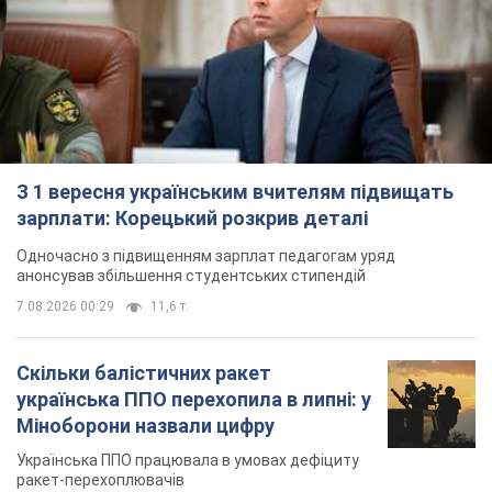
Одночасно з підвищенням зарплат педагогам уряд
анонсував збільшення студентських стипендій
7.08.2026 00:29
11,6 т.
Скільки балістичних ракет
українська ППО перехопила в липні: у
Міноборони назвали цифру
Українська ППО працювала в умовах дефіциту
ракет-перехоплювачів
2 години тому
5,4 т.
Ауріка Ротару через суд змінила
свою пенсію, на яку раніше
жалілася: скільки отримувала
співачка
У виплату не врахували зарплатню артистки за
час роботи в Чернівецькій філармонії