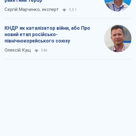
Вихід до еліти ЧС та тріумф "Сокола":
що відбувається в українському хокеї
Олександр Липенко
321
Що очікує українців у 2026–2028 роках?
Головні висновки з нових прогнозів від
НБУ