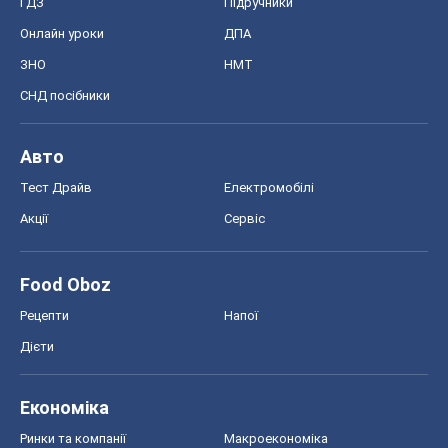
Акції
Сервіс
Food Oboz
Рецепти
Напої
Дієти
Економіка
Ринки та компанії
Макроекономіка
MedOboz
Новини медицини
MAMACLUB
Шоу
Афіша
Плітки