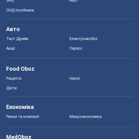
ЗНО
НМТ
СНД посібники
Авто
Тест Драйв
Електромобілі
Акції
Сервіс
Food Oboz
Рецепти
Напої
Дієти
Економіка
Ринки та компанії
Макроекономіка
MedOboz