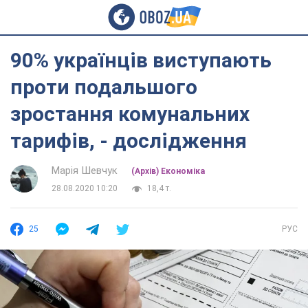
90% українців виступають
проти подальшого
зростання комунальних
тарифів, - дослідження
Марія Шевчук
(Архів) Економіка
28.08.2020 10:20
18,4 т.
25
РУС