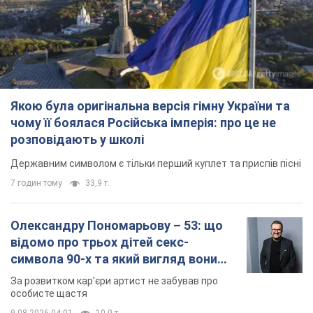
Якою була оригінальна версія гімну України та
чому її боялася Російська імперія: про це не
розповідають у школі
Державним символом є тільки перший куплет та приспів пісні
7 годин тому
33,9 т.
Олександру Пономарьову – 53: що
відомо про трьох дітей секс-
символа 90-х та який вигляд вони
мають
За розвитком кар'єри артист не забував про
особисте щастя