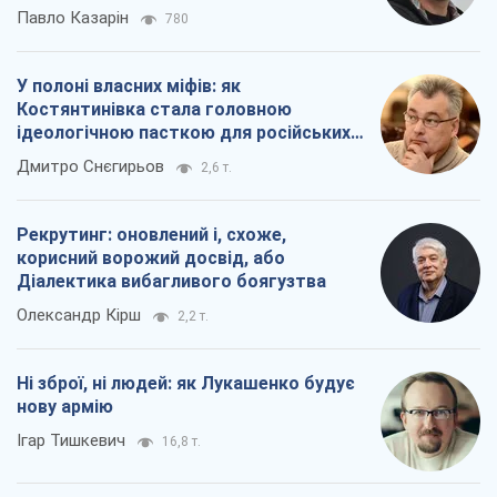
Павло Казарін
780
У полоні власних міфів: як
Костянтинівка стала головною
ідеологічною пасткою для російських
окупантів
Дмитро Снєгирьов
2,6 т.
Рекрутинг: оновлений і, схоже,
корисний ворожий досвід, або
Діалектика вибагливого боягузтва
Олександр Кірш
2,2 т.
Ні зброї, ні людей: як Лукашенко будує
нову армію
Ігар Тишкевич
16,8 т.