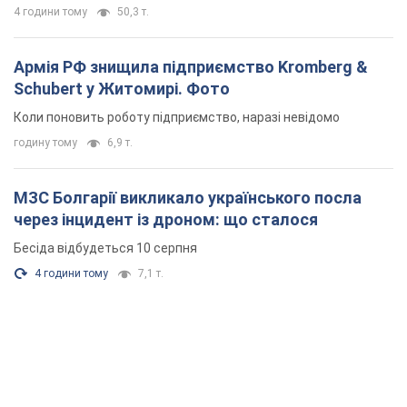
4 години тому
50,3 т.
Армія РФ знищила підприємство Kromberg &
Schubert у Житомирі. Фото
Коли поновить роботу підприємство, наразі невідомо
годину тому
6,9 т.
МЗС Болгарії викликало українського посла
через інцидент із дроном: що сталося
Бесіда відбудеться 10 серпня
4 години тому
7,1 т.