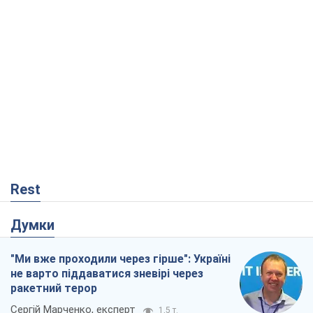
Rest
Думки
"Ми вже проходили через гірше": Україні
не варто піддаватися зневірі через
ракетний терор
Сергій Марченко, експерт
1,5 т.
Кремль переносить війну в тил Європи:
під загрозою критична логістика
Віктор Ягун
12,5 т.
Не помста, а стратегія: Україна змушує