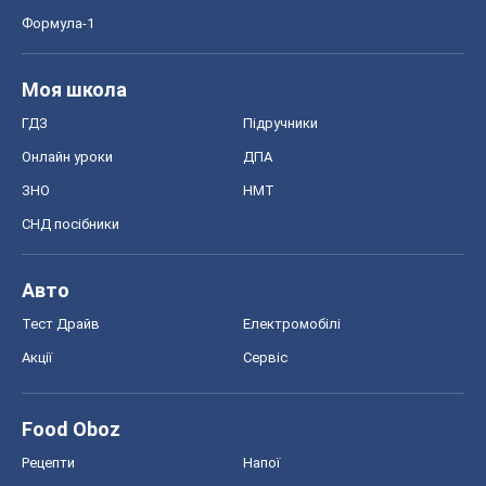
СНД посібники
Авто
Тест Драйв
Електромобілі
Акції
Сервіс
Food Oboz
Рецепти
Напої
Дієти
Економіка
Ринки та компанії
Макроекономіка
MedOboz