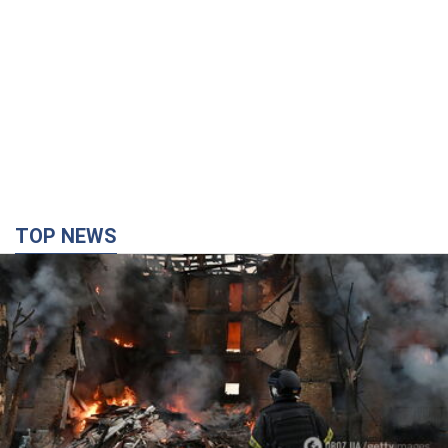
TOP NEWS
Кремль "спалює" останні запаси балістики в
Україні: що буде далі? Інтерв’ю з Шарпом
У липні країна-агресорка встановила "рекорд" за кількістю
балістичних ракет, запущених по Україні
4 часа назад
49,7 т.