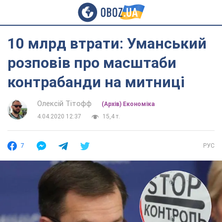
10 млрд втрати: Уманський
розповів про масштаби
контрабанди на митниці
Олексій Тітофф
(Архів) Економіка
4.04.2020 12:37
15,4 т.
7
РУС