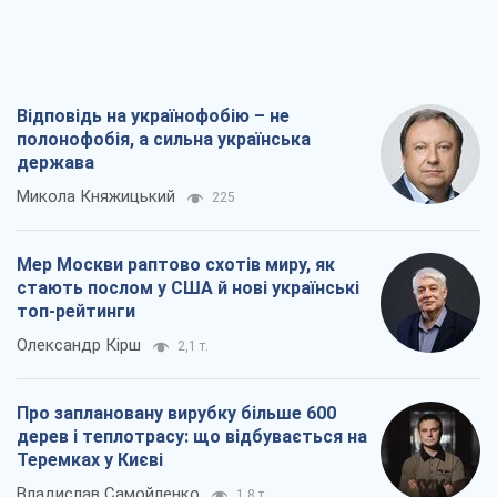
Мер Москви раптово схотів миру, як
стають послом у США й нові українські
топ-рейтинги
Олександр Кірш
2,1 т.
Про заплановану вирубку більше 600
дерев і теплотрасу: що відбувається на
Теремках у Києві
Владислав Самойленко
1,8 т.
Як атаки Сил оборони України
скоротили експорт російських
нафтопродуктів
Андрій Клименко
3,6 т.
Всі думки