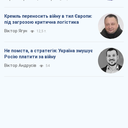
Росію платити за війну
Віктор Андрусів
54
Відповідь на українофобію – не
полонофобія, а сильна українська
держава
Микола Княжицький
225