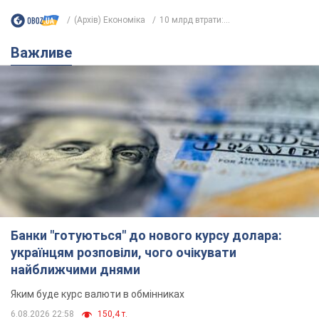
Банки "готуються" до нового курсу долара:
українцям розповіли, чого очікувати
найближчими днями
Яким буде курс валюти в обмінниках
6.08.2026 22:58
150,4 т.
Українцям обіцяють по 850 грн від
мобільних операторів: що не так з
цими повідомленнями
Як не потрапити в пастку шахраїв
6.08.2026 21:02
15,2 т.