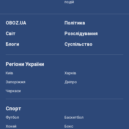
Регіони України
Київ
Харків
Запоріжжя
Дніпро
Черкаси
Спорт
Футбол
Баскетбол
Хокей
Бокс
Формула-1
Моя школа
ГДЗ
Підручники
Онлайн уроки
ДПА
ЗНО
НМТ