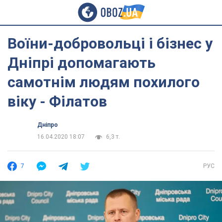
Воїни-добровольці і бізнес у
Дніпрі допомагають
самотнім людям похилого
віку - Філатов
Дніпро
16.04.2020 18:07
6,3 т.
7
РУС