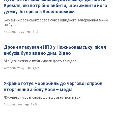
Кремля, які потрібно вибити, щоб змінити його
думку. Інтерв’ю з Веселовським
Без зміни російських розрахунків швидкого завершення війни
не буде
4 години тому
31,9 т.
Дрони атакували НПЗ у Нижньокамську: після
вибухів було видно дим. Відео
Місцеві активно публікували фото та відео
4 години тому
4,5 т.
Україна готує Чорнобиль до чергової спроби
вторгнення з боку Росії – медіа
Журналісти розповіли, що відбувається в зоні
6 годин тому
17,9 т.