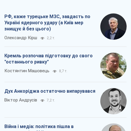
РФ, каже турецьке МЗС, завдасть по
Україні ядерного удару (а Київ мер
знищує й без цього)
Олександр Кірш
2,2 т.
Кремль розпочав підготовку до свого
"останнього ривку"
Костянтин Машовець
8,7 т.
Дух Анкоріджа остаточно випарувався
Віктор Андрусів
7,2 т.
Війна і медіа: політика пішла в