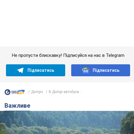
Підписатись
Підписатись
Дніпро
В Дніпрі автобуси...
Важливе
Значні штрафи і спеціальні полігони: як
проблему джипінгу вирішують за кордоном