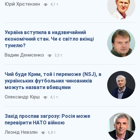
Чий буде Крим, той і переможе (NSJ), а
українських футбольних чиновників
можуть назвати вбивцями
Олександр Кірш
4,1 т.
Захід проспав загрозу: Росія може
перевірити НАТО війною
Леонід Невзлін
6,8 т.
Всі думки
Про компанію
Команда