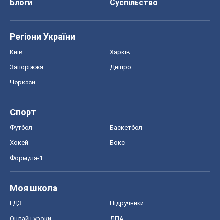
Спорт
Футбол
Баскетбол
Хокей
Бокс
Формула-1
Моя школа
ГДЗ
Підручники
Онлайн уроки
ДПА
ЗНО
НМТ
СНД посібники
Авто
Тест Драйв
Електромобілі
Акції
Сервіс