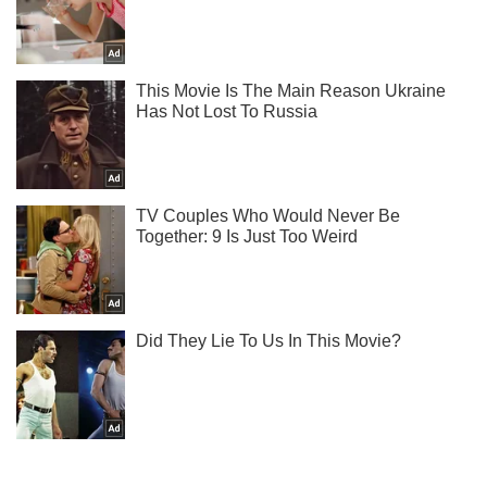
Не пропусти блискавку! Підписуйся на нас в Telegram