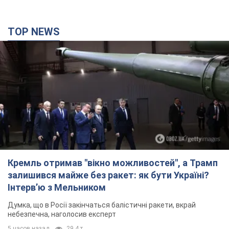
Кремль отримав "вікно можливостей", а Трамп
залишився майже без ракет: як бути Україні?
Інтерв’ю з Мельником
Думка, що в Росії закінчаться балістичні ракети, вкрай
небезпечна, наголосив експерт
5 часов назад
29,4 т.
Україна має домовленості на щомісячну
поставку ракет до Patriot від США: Зеленський
розкрив подробиці
Київ також веде активні переговори з європейськими
партнерами
3 часа назад
2,5 т.