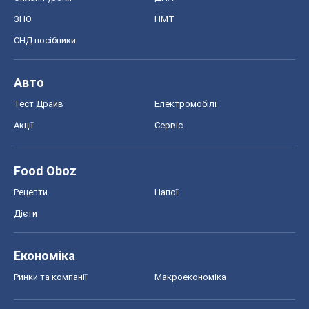
Food Oboz
Рецепти
Напої
Дієти
Економіка
Ринки та компанії
Макроекономіка
MedOboz
Новини медицини
MAMACLUB
Шоу
Афіша
Плітки
Краса
Мода