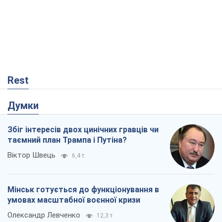
Думки
Збіг інтересів двох цинічних гравців чи
таємний план Трампа і Путіна?
Віктор Швець
6,4 т.
Мінськ готується до функціонування в
умовах масштабної воєнної кризи
Олександр Левченко
12,3 т.
Ні зброї, ні людей: як Лукашенко будує
нову армію
Ігар Тишкевич
8,7 т.