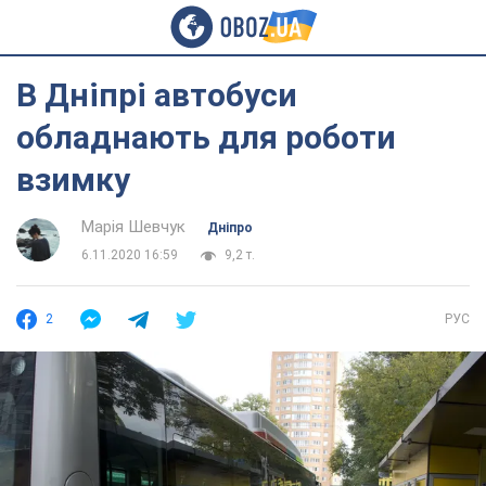
В Дніпрі автобуси
обладнають для роботи
взимку
Марія Шевчук
Дніпро
6.11.2020 16:59
9,2 т.
2
РУС