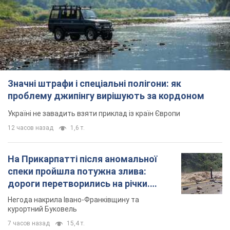
Україні не завадить взяти приклад із країн Європи
12 часов назад
1,6 т.
На Прикарпатті після аномальної
спеки пройшла потужна злива:
дороги перетворились на річки.
Відео
Негода накрила Івано-Франківщину та
курортний Буковель
7 часов назад
15,4 т.
Жінці нарахували 729 тис. грн боргу
за газ через покази зіпсованого
лічильника: суддя ухвалив
неочікуване рішення
Чи треба платити борг через донарахування
2 часа назад
30,0 т.