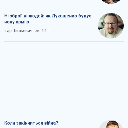
Коли закінчиться війна?
Юрій Хрістензен
4,1 т.
Україна вступила в надзвичайний
економічний стан. Чи є світло вкінці
тунелю?
Вадим Денисенко
3,5 т.