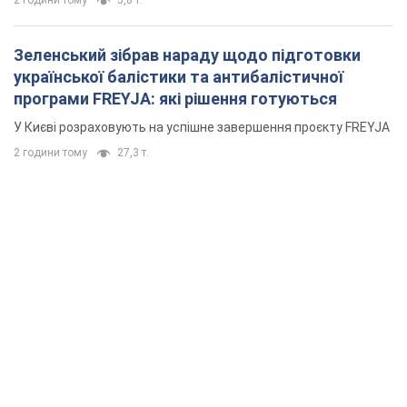
2 години тому
5,8 т.
Зеленський зібрав нараду щодо підготовки
української балістики та антибалістичної
програми FREYJA: які рішення готуються
У Києві розраховують на успішне завершення проєкту FREYJA
2 години тому
27,3 т.