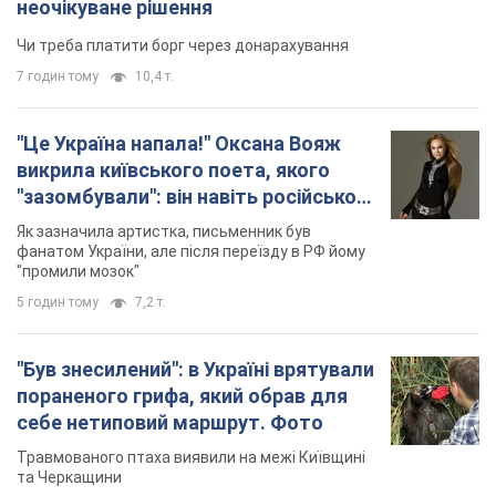
неочікуване рішення
Чи треба платити борг через донарахування
7 годин тому
10,4 т.
"Це Україна напала!" Оксана Вояж
викрила київського поета, якого
"зазомбували": він навіть російської
не знав, а тепер хоче геноциду
Як зазначила артистка, письменник був
українців
фанатом України, але після переїзду в РФ йому
"промили мозок"
5 годин тому
7,2 т.
"Був знесилений": в Україні врятували
пораненого грифа, який обрав для
себе нетиповий маршрут. Фото
Травмованого птаха виявили на межі Київщині
та Черкащини