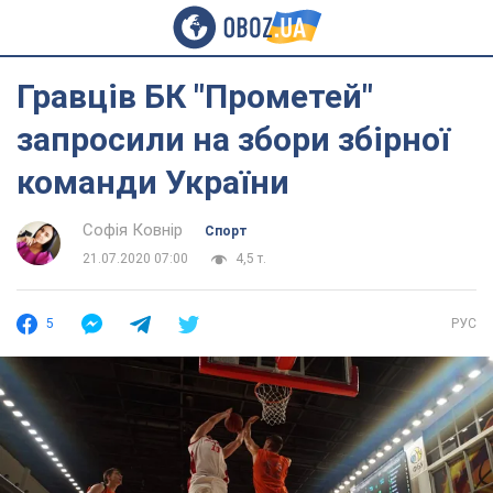
Гравців БК "Прометей"
запросили на збори збірної
команди України
Софія Ковнір
Спорт
21.07.2020 07:00
4,5 т.
5
РУС