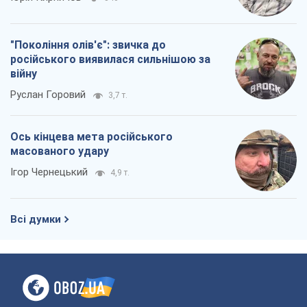
"Покоління олів'є": звичка до
російського виявилася сильнішою за
війну
Руслан Горовий
3,7 т.
Ось кінцева мета російського
масованого удару
Ігор Чернецький
4,9 т.
Всі думки