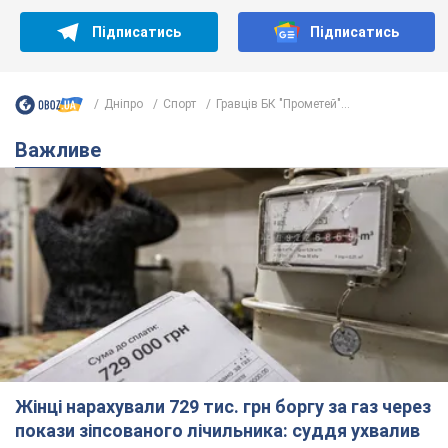
Підписатись
Підписатись
Дніпро
Спорт
Гравців БК "Прометей"...
Важливе
Жінці нарахували 729 тис. грн боргу за газ через
покази зіпсованого лічильника: суддя ухвалив