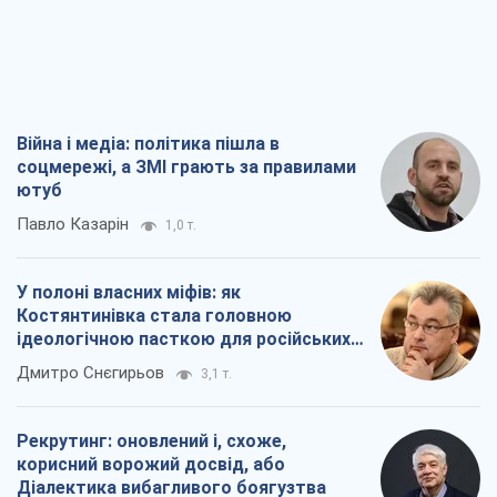
Павло Казарін
1,0 т.
У полоні власних міфів: як
Костянтинівка стала головною
ідеологічною пасткою для російських
окупантів
Дмитро Снєгирьов
3,1 т.
Рекрутинг: оновлений і, схоже,
корисний ворожий досвід, або
Діалектика вибагливого боягузтва
Олександр Кірш
2,5 т.
Ні зброї, ні людей: як Лукашенко будує
нову армію
Ігар Тишкевич
17,0 т.