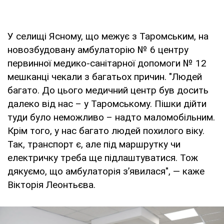
У селищі Ясному, що межує з Таромським, на
новозбудовану амбулаторію № 6 центру
первинної медико-санітарної допомоги № 12
мешканці чекали з багатьох причин. "Людей
багато. До цього медичний центр був досить
далеко від нас – у Таромському. Пішки дійти
туди було неможливо – надто маломобільним.
Крім того, у нас багато людей похилого віку.
Так, транспорт є, але під маршрутку чи
електричку треба ще підлаштуватися. Тож
дякуємо, що амбулаторія з’явилася", — каже
Вікторія Леонтьєва.