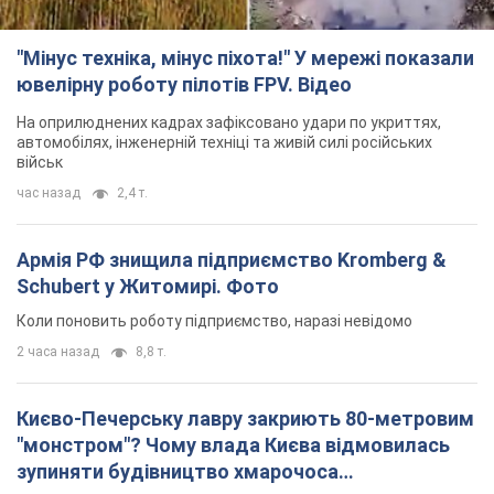
Армія РФ знищила підприємство Kromberg &
Schubert у Житомирі. Фото
Коли поновить роботу підприємство, наразі невідомо
2 часа назад
8,8 т.
Києво-Печерську лавру закриють 80-метровим
"монстром"? Чому влада Києва відмовилась
зупиняти будівництво хмарочоса
"московського вірянина"
Яка реакція Кличка на петицію щодо скасування будівництва
5 часов назад
60,4 т.