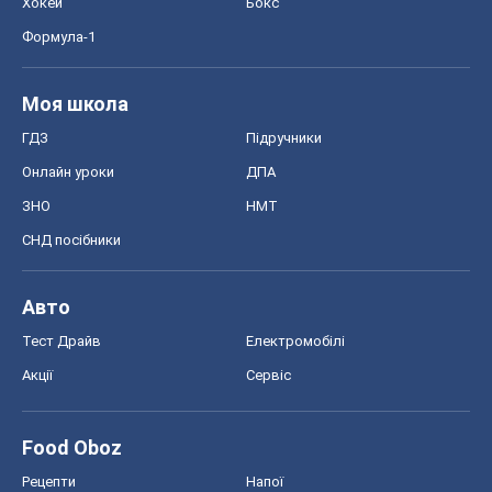
СНД посібники
Авто
Тест Драйв
Електромобілі
Акції
Сервіс
Food Oboz
Рецепти
Напої
Дієти
Економіка
Ринки та компанії
Макроекономіка
MedOboz