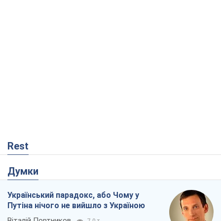
Rest
Думки
Український парадокс, або Чому у
Путіна нічого не вийшло з Україною
Віталій Портников
7,0 т.
Москва висуває претензії Пекіну:
дружба перетворюється на залежність
Росії від Китаю
Віктор Каспрук
7,1 т.