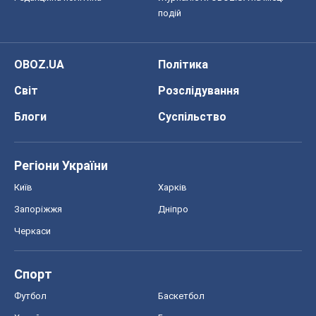
Регіони України
Київ
Харків
Запоріжжя
Дніпро
Черкаси
Спорт
Футбол
Баскетбол
Хокей
Бокс
Формула-1
Моя школа
ГДЗ
Підручники
Онлайн уроки
ДПА
ЗНО
НМТ