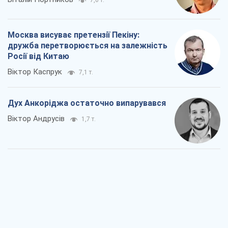
Дух Анкоріджа остаточно випарувався
Віктор Андрусів
1,7 т.
Війна і медіа: політика пішла в
соцмережі, а ЗМІ грають за правилами
ютуб