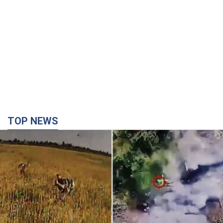
TOP NEWS
"Мінус техніка, мінус піхота!" У мережі показали
ювелірну роботу пілотів FPV. Відео
На оприлюднених кадрах зафіксовано удари по укриттях,
автомобілях, інженерній техніці та живій силі російських
військ
час назад
2,4 т.