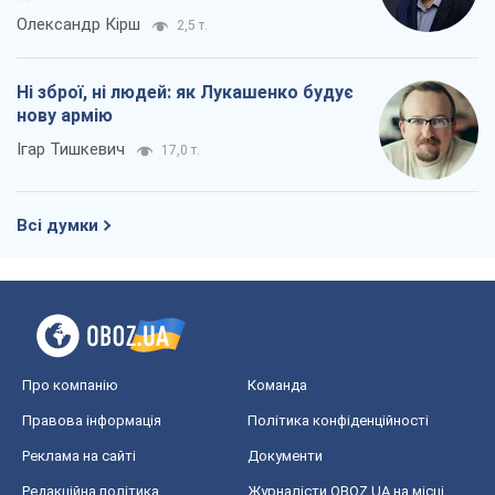
Всі думки
Про компанію
Команда
Правова інформація
Політика конфіденційності
Реклама на сайті
Документи
Редакційна політика
Журналісти OBOZ.UA на місці
подій
OBOZ.UA
Політика
Світ
Розслідування
Блоги
Суспільство