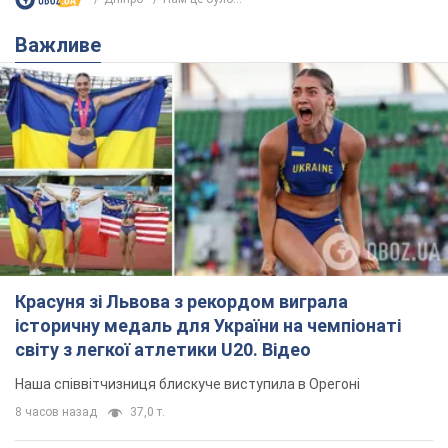
Красуня зі Львова з рекордом виграла
історичну медаль для України на чемпіонаті
світу з легкої атлетики U20. Відео
Наша співвітчизниця блискуче виступила в Орегоні
8 часов назад
37,0 т.
Олександру Пономарьову – 53: що
відомо про трьох дітей секс-
символа 90-х та який вигляд вони
мають
За розвитком кар'єри артист не забував про
особисте щастя
9.08.2026 04:01
10,3 т.