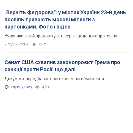
"Верніть Федорова": у містах України 23-й день
поспіль тривають масові мітинги з
картонками. Фото і відео
Учасники акцій продовжують серію щоденних протестів
2 години тому
1,9 т.
Сенат США схвалив законопроєкт Грема про
санкції проти Росії: що далі
Документ передбачає нові економічні обмеження
годину тому
4,2 т.