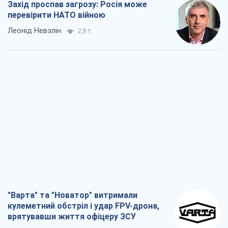
Захід проспав загрозу: Росія може
перевірити НАТО війною
Леонід Невзлін
2,8 т.
"Варта" та "Новатор" витримали
кулеметний обстріл і удар FPV-дрона,
врятувавши життя офіцеру ЗСУ