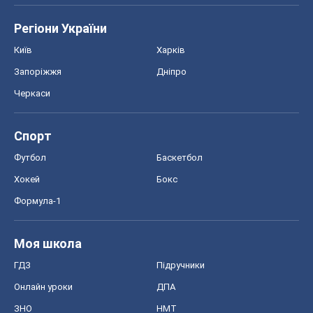
Регіони України
Київ
Харків
Запоріжжя
Дніпро
Черкаси
Спорт
Футбол
Баскетбол
Хокей
Бокс
Формула-1
Моя школа
ГДЗ
Підручники
Онлайн уроки
ДПА
ЗНО
НМТ