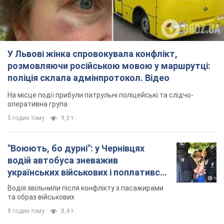
У Львові жінка спровокувала конфлікт,
розмовляючи російською мовою у маршрутці:
поліція склала адмінпротокол. Відео
На місце події прибули патрульні поліцейські та слідчо-
оперативна група
5 годин тому
9,3 т.
"Воюють, бо дурні": у Чернівцях
водій автобуса зневажив
українських військових і поплатився.
Відео
Водія звільнили після конфлікту з пасажирами
та образ військових
8 годин тому
8,4 т.