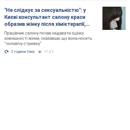
"Не слідкує за сексуальністю": у
Києві консультант салону краси
образив жінку після хімієтерапії,
розгорівся скандал. Фото
Працівник салону почав надавати оцінку
зовнішності жінки, сказавши, що вона носить
"чоловічу стрижку"
2 години тому
11,0 т.