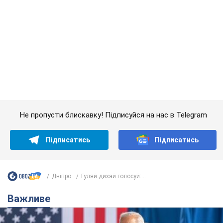
Підписатись
Підписатись
Дніпро
Гуляй дихай голосуй:...
Важливе
Дружина тяжкохворого Джо Байдена назвала
перший симптом, який сигналізував про його
"агресивний" рак