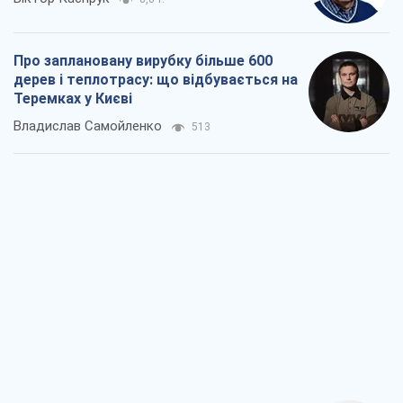
Як атаки Сил оборони України
скоротили експорт російських
нафтопродуктів
Андрій Клименко
2,5 т.
Два супертурніри Магучіх: спортивний
календар осені 2026 року
Олександр Липенко
7,3 т.
Ракетний щит і меч України: ставка на