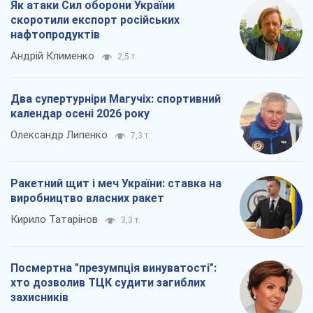
виробництво власних ракет
Кирило Татарінов
3,3 т.
Посмертна "презумпція винуватості":
хто дозволив ТЦК судити загиблих
захисників
Марина Ставнійчук
7,3 т.
Всі думки
Про компанію
Команда
Правова інформація
Політика конфіденційності
Реклама на сайті
Документи