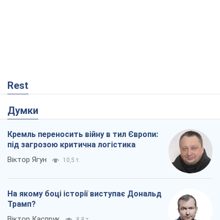
під загрозою критична логістика
Віктор Ягун
10,5 т.
На якому боці історії виступає Дональд
Трамп?
Віктор Каспрук
8,8 т.
Про заплановану вирубку більше 600
дерев і теплотрасу: що відбувається на
Теремках у Києві
Владислав Самойленко
513