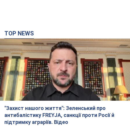
"Захист нашого життя": Зеленський про
антибалістику FREYJA, санкції проти Росії й
підтримку аграріїв. Відео
Європейські партнери долучаються до спільного проєкту
11 годин тому
82,0 т.
З 1 вересня українським вчителям підвищать
зарплати: Корецький розкрив деталі
Одночасно з підвищенням зарплат педагогам уряд
анонсував збільшення студентських стипендій
7 годин тому
5,0 т.
"Нам теж вони потрібні": Трамп відповів на