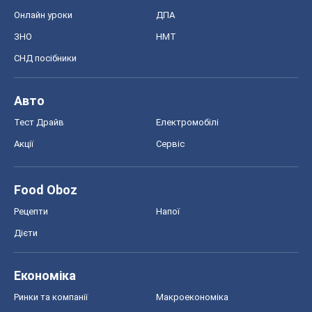
Рецепти
Напої
Дієти
Економіка
Ринки та компанії
Макроекономіка
MedOboz
Новини медицини
MAMACLUB
Шоу
Афіша
Плітки
Краса
Мода
Жіночий журнал