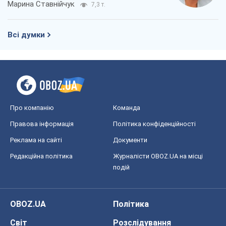
Редакційна політика
Журналісти OBOZ.UA на місці
подій
OBOZ.UA
Політика
Світ
Розслідування
Блоги
Суспільство
Регіони України
Київ
Харків
Запоріжжя
Дніпро
Черкаси
Спорт