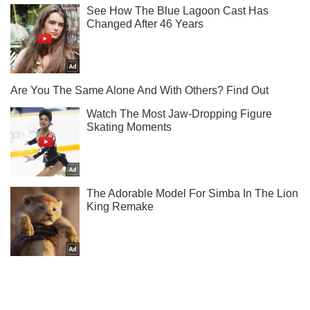
Не пропусти блискавку! Підписуйся на нас в Telegram