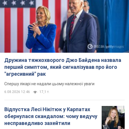
Спершу лікарі не надали цьому належної уваги
6.08.2026 12:46
17,1 т.
Відпустка Лесі Нікітюк у Карпатах
обернулася скандалом: чому ведучу
несправедливо захейтили
Знаменитість вийшла на пряму комунікацію в
мережі та розставила всі крапки над "і"
6.08.2026 17:32
13,8 т.
"Динамо" з перемоги стартувало у
кваліфікації Ліги конференцій. Відео
Матч відбувся в Любліні
9 годин тому
2,6 т.