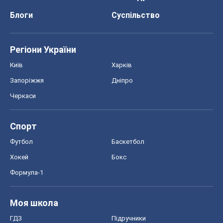
Футбол
Баскетбол
Хокей
Бокс
Формула-1
Моя школа
ГДЗ
Підручники
Онлайн уроки
ДПА
ЗНО
НМТ
СНД посібники
Авто
Тест Драйв
Електромобілі
Акції
Сервіс
Food Oboz