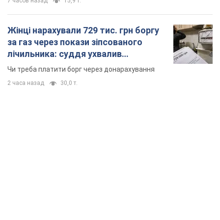
7 часов назад
15,9 т.
Жінці нарахували 729 тис. грн боргу
за газ через покази зіпсованого
лічильника: суддя ухвалив
неочікуване рішення
Чи треба платити борг через донарахування
2 часа назад
30,0 т.