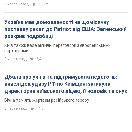
5 часов назад
30,0 т.
Україна має домовленості на щомісячну
поставку ракет до Patriot від США: Зеленський
розкрив подробиці
Київ також веде активні переговори з європейськими
партнерами
3 часа назад
3,4 т.
Дбала про учнів та підтримувала педагогів:
внаслідок удару РФ по Київщині загинула
директорка київського ліцею, її чоловік та онук
Вічна пам'ять жертвам російського терору
3 часа назад
14,5 т.