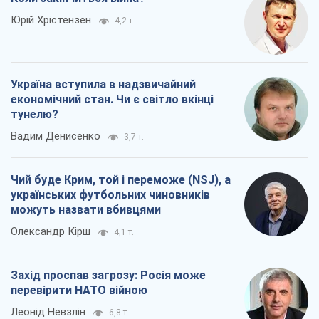
Юрій Хрістензен
4,2 т.
Україна вступила в надзвичайний
економічний стан. Чи є світло вкінці
тунелю?
Вадим Денисенко
3,7 т.
Чий буде Крим, той і переможе (NSJ), а
українських футбольних чиновників
можуть назвати вбивцями
Олександр Кірш
4,1 т.
Захід проспав загрозу: Росія може
перевірити НАТО війною
Леонід Невзлін
6,8 т.