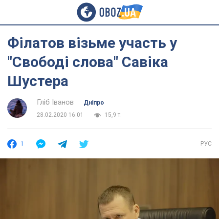
Філатов візьме участь у
"Свободі слова" Савіка
Шустера
Гліб Іванов
Дніпро
28.02.2020 16:01
15,9 т.
1
РУС