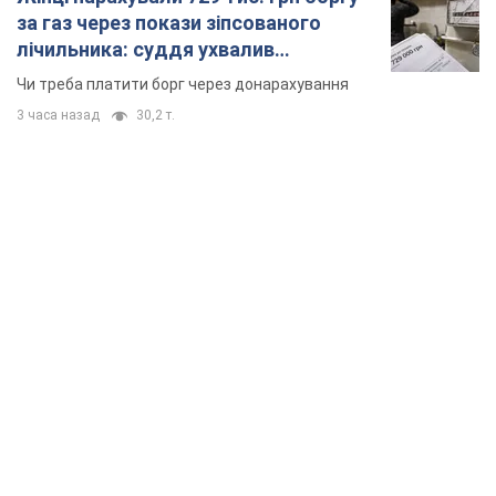
за газ через покази зіпсованого
лічильника: суддя ухвалив
неочікуване рішення
Чи треба платити борг через донарахування
3 часа назад
30,2 т.