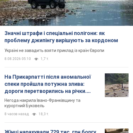
Значні штрафи і спеціальні полігони: як
проблему джипінгу вирішують за кордоном
Україні не завадить взяти приклад із країн Європи
8.08.2026 05:10
1,7 т.
На Прикарпатті після аномальної
спеки пройшла потужна злива:
дороги перетворились на річки.
Відео
Негода накрила Івано-Франківщину та
курортний Буковель
8 часов назад
18,3 т.
Жінці нарахували 729 тис. грн боргу