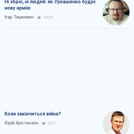
Ні зброї, ні людей: як Лукашенко будує
нову армію
Ігар Тишкевич
10,0 т.
Коли закінчиться війна?
Юрій Хрістензен
4,7 т.