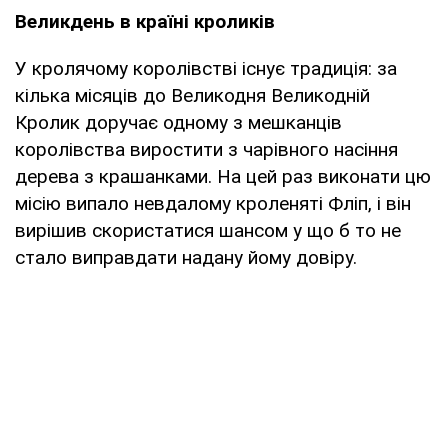
Великдень в країні кроликів
У кролячому королівстві існує традиція: за
кілька місяців до Великодня Великодній
Кролик доручає одному з мешканців
королівства виростити з чарівного насіння
дерева з крашанками. На цей раз виконати цю
місію випало невдалому кроленяті Фліп, і він
вирішив скористатися шансом у що б то не
стало виправдати надану йому довіру.