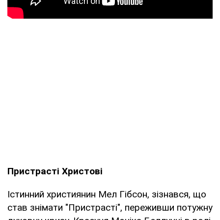
Пристрасті Христові
Істинний християнин Мел Гібсон, зізнався, що
став знімати "Пристрасті", переживши потужну