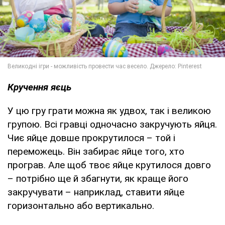
Кручення яєць
У цю гру грати можна як удвох, так і великою
групою. Всі гравці одночасно закручують яйця.
Чиє яйце довше прокрутилося – той і
переможець. Він забирає яйце того, хто
програв. Але щоб твоє яйце крутилося довго
– потрібно ще й збагнути, як краще його
закручувати – наприклад, ставити яйце
горизонтально або вертикально.