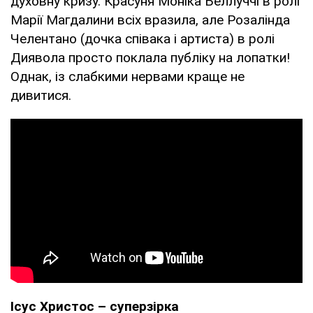
духовну кризу. Красуня Моніка Беллуччі в ролі
Марії Магдалини всіх вразила, але Розалінда
Челентано (дочка співака і артиста) в ролі
Диявола просто поклала публіку на лопатки!
Однак, із слабкими нервами краще не
дивитися.
Ісус Христос – суперзірка