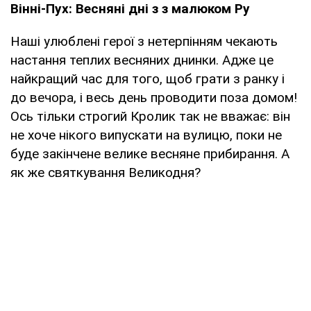
Вінні-Пух: Весняні дні з з малюком Ру
Наші улюблені герої з нетерпінням чекають
настання теплих весняних днинки. Адже це
найкращий час для того, щоб грати з ранку і
до вечора, і весь день проводити поза домом!
Ось тільки строгий Кролик так не вважає: він
не хоче нікого випускати на вулицю, поки не
буде закінчене велике весняне прибирання. А
як же святкування Великодня?