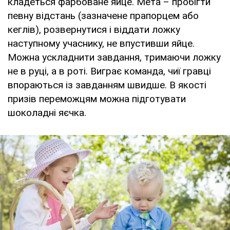
кладеться фарбоване яйце. Мета – пробігти
певну відстань (зазначене прапорцем або
кеглів), розвернутися і віддати ложку
наступному учаснику, не впустивши яйце.
Можна ускладнити завдання, тримаючи ложку
не в руці, а в роті. Виграє команда, чиї гравці
впораються із завданням швидше. В якості
призів переможцям можна підготувати
шоколадні яєчка.