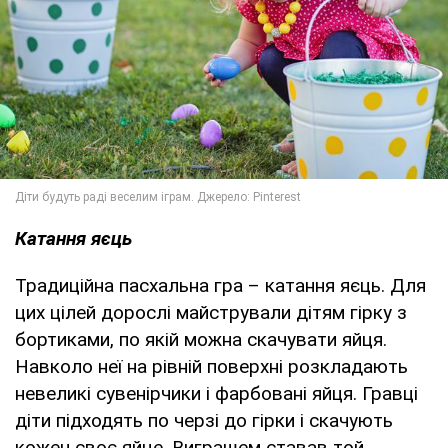
Катання яєць
Традиційна пасхальна гра – катання яєць. Для
цих цілей дорослі майстрували дітям гірку з
бортиками, по якій можна скачувати яйця.
Навколо неї на рівній поверхні розкладають
невеликі сувенірчики і фарбовані яйця. Гравці
діти підходять по черзі до гірки і скачують
кожен своє яйце. Виграшем ставав той