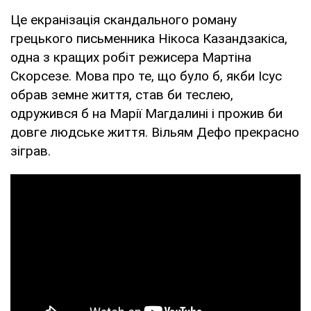
Це екранізація скандального роману
грецького письменника Нікоса Казандзакіса,
одна з кращих робіт режисера Мартіна
Скорсезе. Мова про те, що було б, якби Ісус
обрав земне життя, став би теслею,
одружився б на Марії Магдалині і прожив би
довге людське життя. Вільям Дефо прекрасно
зіграв.