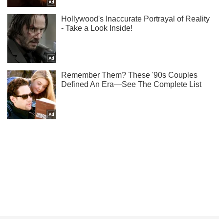
Ти ще не читаєш наш Telegram? А даремно! Підписуйся
Підписатись
Підписатись
Дніпро
Верховна Рада поділила...
Важливе