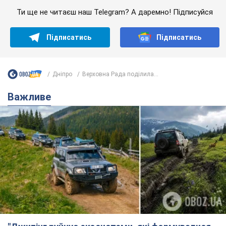
"Джипінг руйнує екосистеми, які формувалися
сотні років": у Greenpeace забили на сполох
У високогір'ї розташовані альпійські та субальпійські луки –
рідкісні природні комплекси, які формувалися протягом
сотень років
6 годин тому
531
Спека в Україні піде на спад, будуть