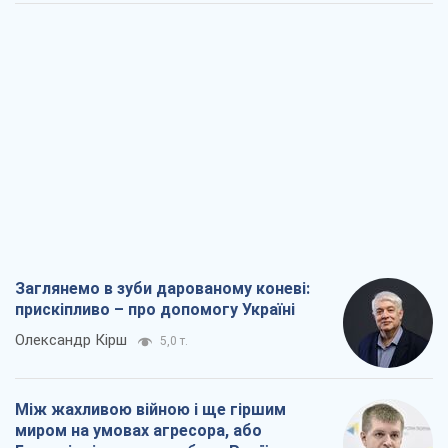
Заглянемо в зуби дарованому коневі:
прискіпливо – про допомогу Україні
Олександр Кірш
5,0 т.
Між жахливою війною і ще гіршим
миром на умовах агресора, або
Безвихідність – теж зброя Росії
Олексій Копитько
4,7 т.
Драбина ескалації війни: до чого нам
треба готуватися
Андрій Шевчишин
5,7 т.