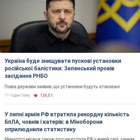
російської балістики: Зеленський провів
засідання РНБО
Глава держави заявив, що установки будуть атаковані
11 годин тому
126,5 т.
У липні армія РФ втратила рекордну кількість
БпЛА, човнів і катерів: в Міноборони
оприлюднили статистику
Минулого місяця також зросли втрати РФ у живій силі, танках
та кількість уражень на великій відстані
9 годин тому
4,6 т.
"Потрібні швидкі та нестандартні підходи":
Корецький пообіцяв надати бізнесу
пріоритетний доступ до наявних складських
приміщень
Так чи так, бізнес після обстрілів отримає підтримку