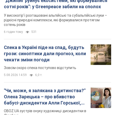
грози: синоптики дали прогноз, коли
чекати зміни погоди
Зовсім скоро спека поступово відступить
5.08.2026 14:59
6,0 т.
"Чи, може, я залякана з дитинства?"
Олена Зарецька – про вбивство
бабусі-дисидентки Алли Горської,
критику Дмитра Стуса та втечу в
OBOZ.UA зустрів онуку художниці-дисидентки в
Португалію з 5 дітьми
Лісабоні
5.08.2026 04:00
25,9 т.