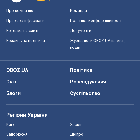
OBOZ.UA
Політика
Світ
Розслідування
Блоги
Суспільство
Регіони України
Київ
Харків
Запоріжжя
Дніпро
Черкаси
Спорт
Футбол
Баскетбол
Хокей
Бокс
Формула-1