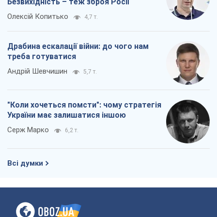
"Коли хочеться помсти": чому стратегія
України має залишатися іншою
Серж Марко
6,2 т.
Всі думки
Про компанію
Команда
Правова інформація
Політика конфіденційності
Реклама на сайті
Документи
Редакційна політика
Журналісти OBOZ.UA на місці
подій