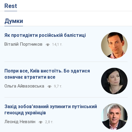
Попри все, Київ вистоїть. Бо здатися
означає втратити все
Ольга Айвазовська
9,7 т.
Захід зобов'язаний зупинити путінський
геноцид українців
Леонід Невзлін
2,8 т.