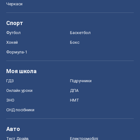
Моя школа
ГДЗ
Підручники
Онлайн уроки
ДПА
ЗНО
НМТ
СНД посібники
Авто
Тест Драйв
Електромобілі
Акції
Сервіс
Food Oboz
Рецепти
Напої
Дієти