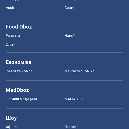
Економіка
Ринки та компанії
Макроекономіка
MedOboz
Новини медицини
MAMACLUB
Шоу
Афіша
Плітки
Краса
Мода
Жіночий журнал