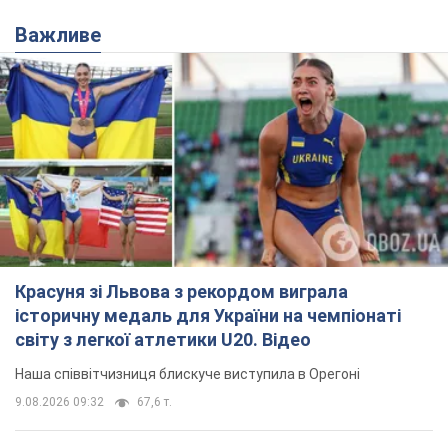
Красуня зі Львова з рекордом виграла
історичну медаль для України на чемпіонаті
світу з легкої атлетики U20. Відео
Наша співвітчизниця блискуче виступила в Орегоні
9.08.2026 09:32
67,6 т.
Брітні Спірс зізналася в уколах краси
і показала наслідки невдалої
косметології: ходила так майже
місяць
Помітний наслідок процедури зберігався
близько чотирьох тижнів
9.08.2026 13:19
3,5 т.