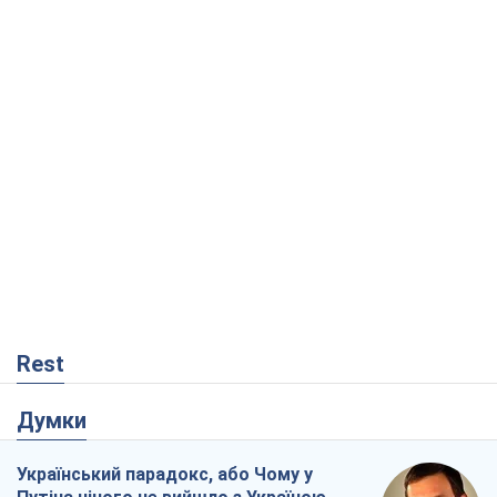
Rest
Думки
Український парадокс, або Чому у
Путіна нічого не вийшло з Україною
Віталій Портников
17,6 т.
Москва висуває претензії Пекіну:
дружба перетворюється на залежність
Росії від Китаю
Віктор Каспрук
14,1 т.