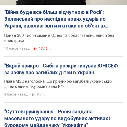
"Вкрай прикро": Сибіга розкритикував ЮНІСЕФ
за заяву про загиблих дітей в Україні
Глава МЗС наголосив, що причиною загибелі українських
дітей є війна, яку розв'язала РФ
8 часов назад
8,7 т.
"Суттєві руйнування": Росія завдала
масованого удару по видобувних активах і
буровому майданчику "Укрнафти"
Проти видобувної інфраструктури ворог застосував десятки
БПЛА
9 часов назад
7,3 т.