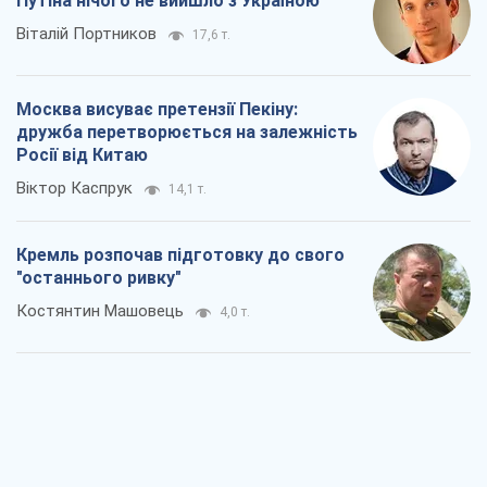
Кремль розпочав підготовку до свого
"останнього ривку"
Костянтин Машовець
4,0 т.
Дух Анкоріджа остаточно випарувався
Віктор Андрусів
5,8 т.