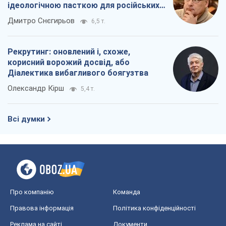
Всі думки
Про компанію
Команда
Правова інформація
Політика конфіденційності
Реклама на сайті
Документи
Редакційна політика
Журналісти OBOZ.UA на місці
подій
OBOZ.UA
Політика
Світ
Розслідування