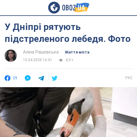
У Дніпрі рятують
підстреленого лебедя. Фото
Аліна Рашевська
Життя міста
15.04.2020 16:01
4,9 т.
29
РУС