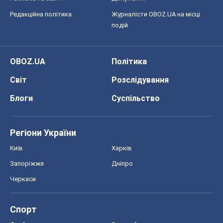
Блоги
Суспільство
Регіони України
Київ
Харків
Запоріжжя
Дніпро
Черкаси
Спорт
Футбол
Баскетбол
Хокей
Бокс
Формула-1
Моя школа
ГДЗ
Підручники
Онлайн уроки
ДПА