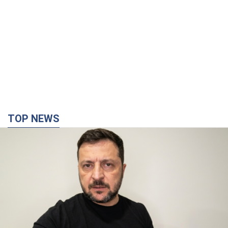
TOP NEWS
"Війна буде все більш відчутною в Росії":
Зеленський про наслідки нових ударів по
Україні, важливі звіти й атаки по об'єктах
ворога. Відео
Понад 300 тисяч сімей в Одесі та області залишалися без
електрики
10 часов назад
137,6 т.