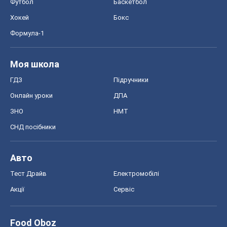
ЗНО
НМТ
СНД посібники
Авто
Тест Драйв
Електромобілі
Акції
Сервіс
Food Oboz
Рецепти
Напої
Дієти
Економіка
Ринки та компанії
Макроекономіка