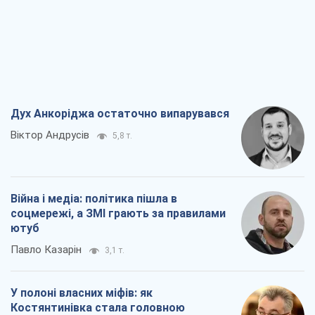
Війна і медіа: політика пішла в
соцмережі, а ЗМІ грають за правилами
ютуб
Павло Казарін
3,1 т.
У полоні власних міфів: як
Костянтинівка стала головною
ідеологічною пасткою для російських
окупантів
Дмитро Снєгирьов
6,5 т.
Рекрутинг: оновлений і, схоже,
корисний ворожий досвід, або
Діалектика вибагливого боягузтва
Олександр Кірш
5,4 т.