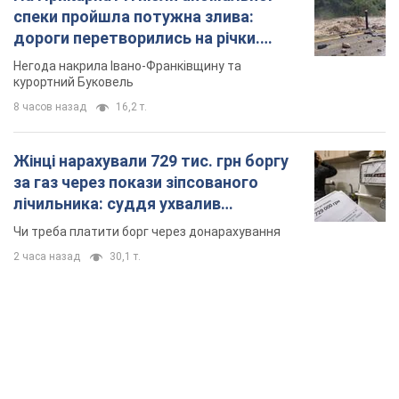
спеки пройшла потужна злива:
дороги перетворились на річки.
Відео
Негода накрила Івано-Франківщину та
курортний Буковель
8 часов назад
16,2 т.
Жінці нарахували 729 тис. грн боргу
за газ через покази зіпсованого
лічильника: суддя ухвалив
неочікуване рішення
Чи треба платити борг через донарахування
2 часа назад
30,1 т.