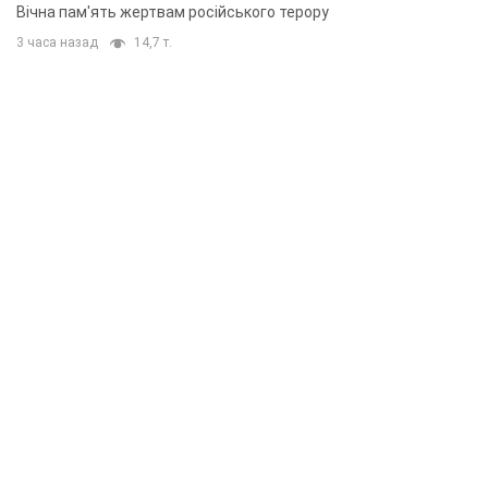
Вічна пам'ять жертвам російського терору
3 часа назад
14,7 т.