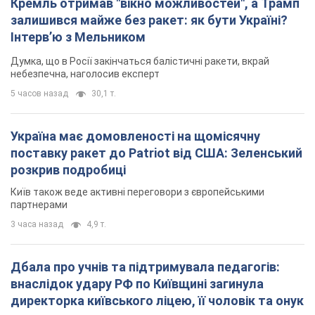
Кремль отримав "вікно можливостей", а Трамп
залишився майже без ракет: як бути Україні?
Інтерв’ю з Мельником
Думка, що в Росії закінчаться балістичні ракети, вкрай
небезпечна, наголосив експерт
5 часов назад
30,1 т.
Україна має домовленості на щомісячну
поставку ракет до Patriot від США: Зеленський
розкрив подробиці
Київ також веде активні переговори з європейськими
партнерами
3 часа назад
4,9 т.
Дбала про учнів та підтримувала педагогів:
внаслідок удару РФ по Київщині загинула
директорка київського ліцею, її чоловік та онук