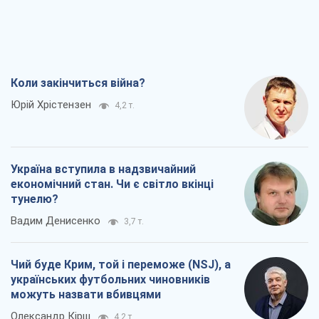
Коли закінчиться війна?
Юрій Хрістензен
4,2 т.
Україна вступила в надзвичайний
економічний стан. Чи є світло вкінці
тунелю?
Вадим Денисенко
3,7 т.
Чий буде Крим, той і переможе (NSJ), а
українських футбольних чиновників
можуть назвати вбивцями
Олександр Кірш
4,2 т.