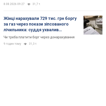
8.08.2026 09:27
31,7 т.
Жінці нарахували 729 тис. грн боргу
за газ через покази зіпсованого
лічильника: суддя ухвалив
неочікуване рішення
Чи треба платити борг через донарахування
9 годин тому
31,3 т.