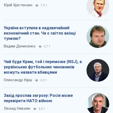
Юрій Хрістензен
7,9 т.
Україна вступила в надзвичайний
економічний стан. Чи є світло вкінці
тунелю?
Вадим Денисенко
6,7 т.
Чий буде Крим, той і переможе (NSJ), а
українських футбольних чиновників
можуть назвати вбивцями
Олександр Кірш
6,5 т.
Захід проспав загрозу: Росія може
перевірити НАТО війною
Леонід Невзлін
8,0 т.