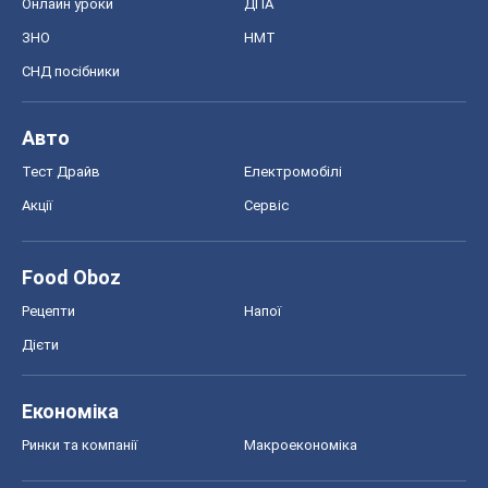
Онлайн уроки
ДПА
ЗНО
НМТ
СНД посібники
Авто
Тест Драйв
Електромобілі
Акції
Сервіс
Food Oboz
Рецепти
Напої
Дієти
Економіка
Ринки та компанії
Макроекономіка