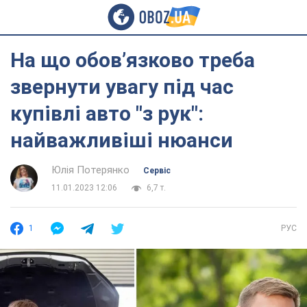
На що обов’язково треба
звернути увагу під час
купівлі авто "з рук":
найважливіші нюанси
Юлія Потерянко
Сервіс
11.01.2023 12:06
6,7 т.
1
РУС