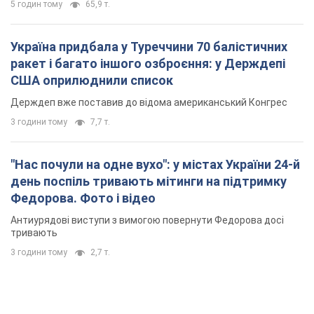
5 годин тому
65,9 т.
Україна придбала у Туреччини 70 балістичних
ракет і багато іншого озброєння: у Держдепі
США оприлюднили список
Держдеп вже поставив до відома американський Конгрес
3 години тому
7,7 т.
"Нас почули на одне вухо": у містах України 24-й
день поспіль тривають мітинги на підтримку
Федорова. Фото і відео
Антиурядові виступи з вимогою повернути Федорова досі
тривають
3 години тому
2,7 т.