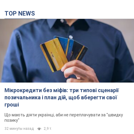
TOP NEWS
Мікрокредити без міфів: три типові сценарії
позичальника і план дій, щоб вберегти свої
гроші
Що мають діяти українці, аби не переплачувати за "швидку
позику"
32 минуты назад
2,9 т.