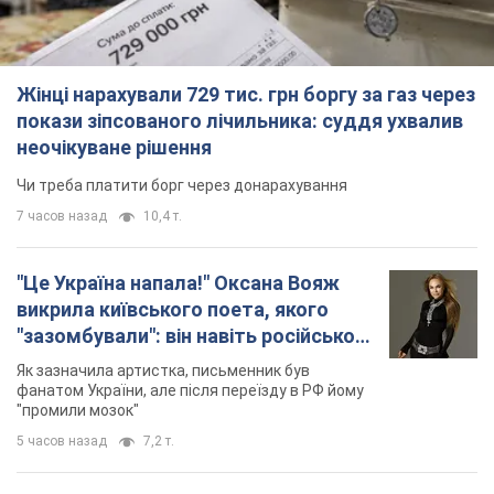
Жінці нарахували 729 тис. грн боргу за газ через
покази зіпсованого лічильника: суддя ухвалив
неочікуване рішення
Чи треба платити борг через донарахування
7 часов назад
10,4 т.
"Це Україна напала!" Оксана Вояж
викрила київського поета, якого
"зазомбували": він навіть російської
не знав, а тепер хоче геноциду
Як зазначила артистка, письменник був
українців
фанатом України, але після переїзду в РФ йому
"промили мозок"
5 часов назад
7,2 т.