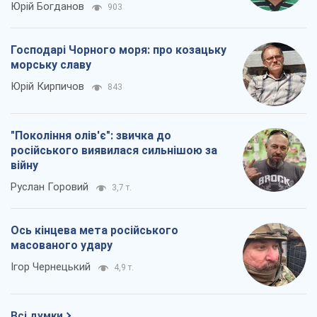
Юрій Богданов
903
Господарі Чорного моря: про козацьку
морську славу
Юрій Кирпичов
843
"Покоління олів'є": звичка до
російського виявилася сильнішою за
війну
Руслан Горовий
3,7 т.
Ось кінцева мета російського
масованого удару
Ігор Чернецький
4,9 т.
Всі думки