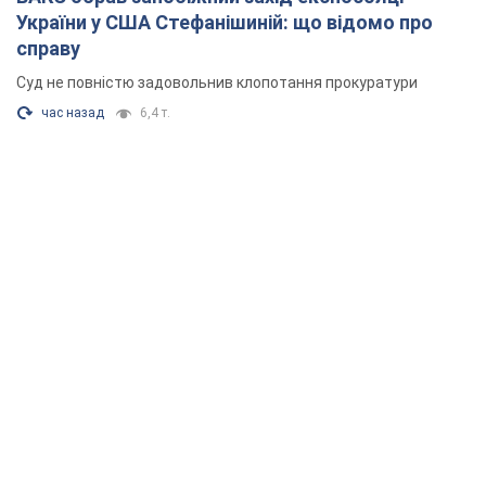
України у США Стефанішиній: що відомо про
справу
Суд не повністю задовольнив клопотання прокуратури
час назад
6,4 т.