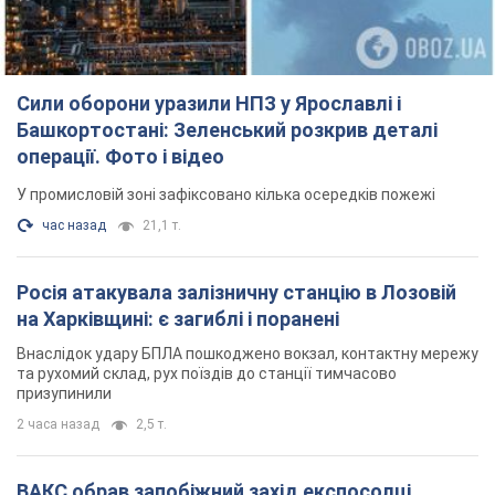
Сили оборони уразили НПЗ у Ярославлі і
Башкортостані: Зеленський розкрив деталі
операції. Фото і відео
У промисловій зоні зафіксовано кілька осередків пожежі
час назад
21,1 т.
Росія атакувала залізничну станцію в Лозовій
на Харківщині: є загиблі і поранені
Внаслідок удару БПЛА пошкоджено вокзал, контактну мережу
та рухомий склад, рух поїздів до станції тимчасово
призупинили
2 часа назад
2,5 т.
ВАКС обрав запобіжний захід експосолці