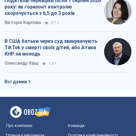
Податкові перевірки після 1 серпня 2026
року: як горизонт контролю
скорочується з 6,5 до 3 років
Вікторія Карпова
2,7 т.
В США батьки через суд звинувачують
TikTok у смерті своїх дітей, або Атака
КНР на молодь
Олександр Кірш
1,5 т.
Всі думки
Про компанію
Команда
Правова інформація
Політика конфіденційності