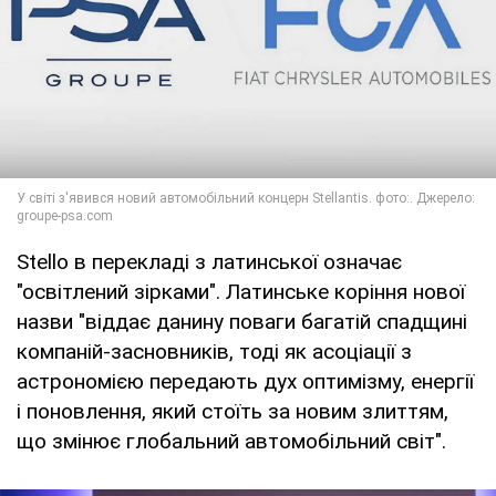
Stello в перекладі з латинської означає
"освітлений зірками". Латинське коріння нової
назви "віддає данину поваги багатій спадщині
компаній-засновників, тоді як асоціації з
астрономією передають дух оптимізму, енергії
і поновлення, який стоїть за новим злиттям,
що змінює глобальний автомобільний світ".