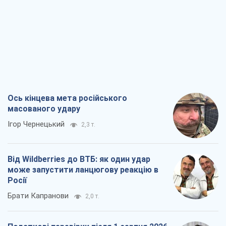
Ось кінцева мета російського
масованого удару
Ігор Чернецький
2,3 т.
Від Wildberries до ВТБ: як один удар
може запустити ланцюгову реакцію в
Росії
Брати Капранови
2,0 т.