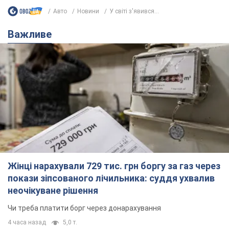
Авто
Новини
У світі з'явився...
Важливе
Жінці нарахували 729 тис. грн боргу за газ через
покази зіпсованого лічильника: суддя ухвалив
неочікуване рішення
Чи треба платити борг через донарахування
4 часа назад
5,0 т.