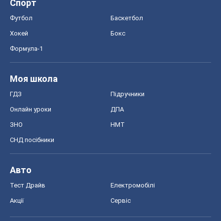
Спорт
Футбол
Баскетбол
Хокей
Бокс
Формула-1
Моя школа
ГДЗ
Підручники
Онлайн уроки
ДПА
ЗНО
НМТ
СНД посібники
Авто
Тест Драйв
Електромобілі
Акції
Сервіс