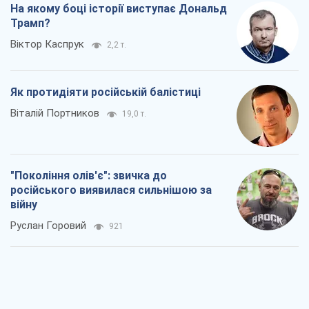
На якому боці історії виступає Дональд
Трамп?
Віктор Каспрук
2,2 т.
Як протидіяти російській балістиці
Віталій Портников
19,0 т.
"Покоління олів'є": звичка до
російського виявилася сильнішою за
війну
Руслан Горовий
921