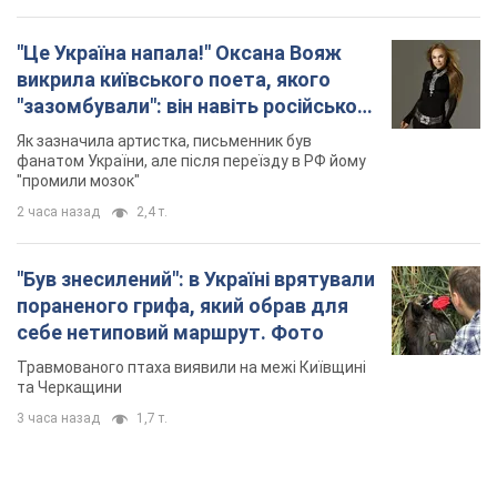
"Це Україна напала!" Оксана Вояж
викрила київського поета, якого
"зазомбували": він навіть російської
не знав, а тепер хоче геноциду
Як зазначила артистка, письменник був
українців
фанатом України, але після переїзду в РФ йому
"промили мозок"
2 часа назад
2,4 т.
"Був знесилений": в Україні врятували
пораненого грифа, який обрав для
себе нетиповий маршрут. Фото
Травмованого птаха виявили на межі Київщині
та Черкащини
3 часа назад
1,7 т.