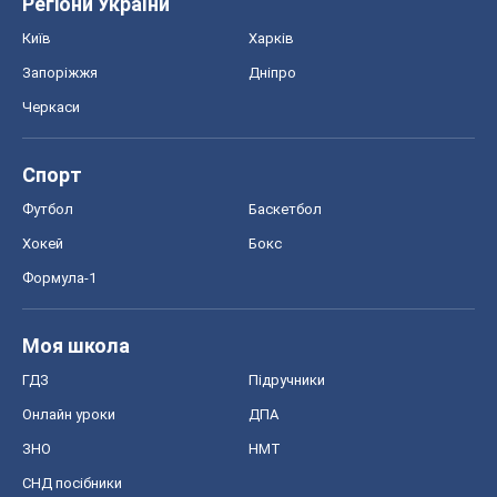
Регіони України
Київ
Харків
Запоріжжя
Дніпро
Черкаси
Спорт
Футбол
Баскетбол
Хокей
Бокс
Формула-1
Моя школа
ГДЗ
Підручники
Онлайн уроки
ДПА
ЗНО
НМТ
СНД посібники