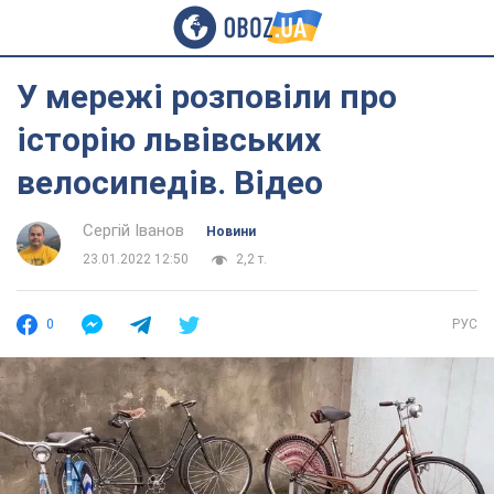
У мережі розповіли про
історію львівських
велосипедів. Відео
Сергій Іванов
Новини
23.01.2022 12:50
2,2 т.
0
РУС