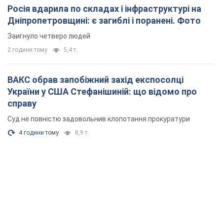
Росія вдарила по складах і інфраструктурі на
Дніпропетровщині: є загиблі і поранені. Фото
Заигнуло четверо людей
2 години тому
5,4 т.
ВАКС обрав запобіжний захід експосолці
України у США Стефанішиній: що відомо про
справу
Суд не повністю задовольнив клопотання прокуратури
4 години тому
8,9 т.