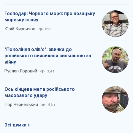
Господарі Чорного моря: про козацьку
морську славу
Юрій Кирпичов
699
"Покоління олів'є": звичка до
російського виявилася сильнішою за
війну
Руслан Горовий
3,4 т.
Ось кінцева мета російського
масованого удару
Ігор Чернецький
4,6 т.
Всі думки