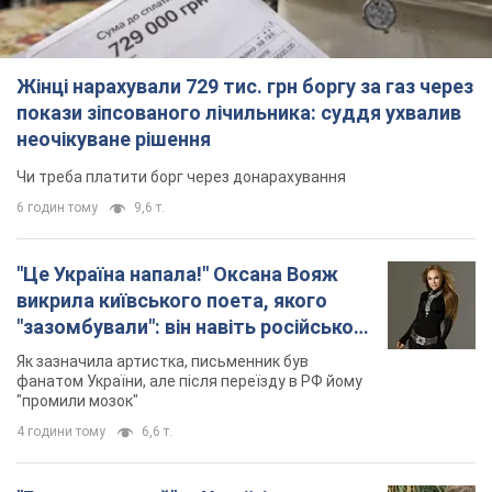
Жінці нарахували 729 тис. грн боргу за газ через
покази зіпсованого лічильника: суддя ухвалив
неочікуване рішення
Чи треба платити борг через донарахування
6 годин тому
9,6 т.
"Це Україна напала!" Оксана Вояж
викрила київського поета, якого
"зазомбували": він навіть російської
не знав, а тепер хоче геноциду
Як зазначила артистка, письменник був
українців
фанатом України, але після переїзду в РФ йому
"промили мозок"
4 години тому
6,6 т.