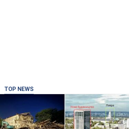
TOP NEWS
Києво-Печерську лавру закриють 80-метровим
"монстром"? Чому влада Києва відмовилась
зупиняти будівництво хмарочоса
"московського вірянина"