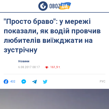
"Просто браво": у мережі
показали, як водій провчив
любителів виїжджати на
зустрічну
Новини
6.08.2017 08:17
161,9 т.
432
РУС