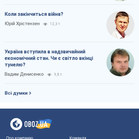
тунелю?
Вадим Денисенко
9,8 т.
Всі думки
Про компанію
Команда
Правова інформація
Політика конфіденційності
Реклама на сайті
Документи
Редакційна політика
Журналісти OBOZ.UA на місці
подій
OBOZ.UA
Політика