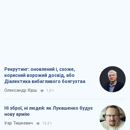
Рекрутинг: оновлений і, схоже,
корисний ворожий досвід, або
Діалектика вибагливого боягузтва
Олександр Кірш
1,0 т.
Ні зброї, ні людей: як Лукашенко будує
нову армію
Ігар Тишкевич
16,3 т.
Коли закінчиться війна?
Юрій Хрістензен
12,3 т.
Україна вступила в надзвичайний
економічний стан. Чи є світло вкінці