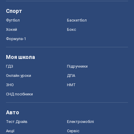
ГДЗ
Підручники
Онлайн уроки
ДПА
ЗНО
НМТ
СНД посібники
Авто
Тест Драйв
Електромобілі
Акції
Сервіс
Food Oboz
Рецепти
Напої
Дієти
Економіка