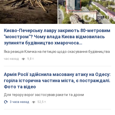
Яка реакція Кличка на петицію щодо скасування будівництва
час назад
9,8 т.
Армія Росії здійснила масовану атаку на Одесу:
горіла історична частина міста, є постраждалі.
Фото та відео
Для терору ворог застосував ракети та дрони
3 часа назад
52,5 т.
"Воюють проти продовольчої безпеки світу!"
Зеленський заявив, що армія Росії знову цілила
у порт в Одесі
Лише за тиждень проти України використали десятки ракет,
більшість із яких – балістичні
2 часа назад
669