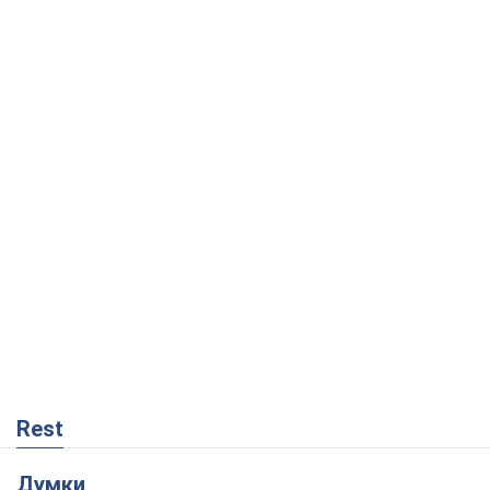
Rest
Думки
Український парадокс, або Чому у
Путіна нічого не вийшло з Україною
Віталій Портников
561
Москва висуває претензії Пекіну:
дружба перетворюється на залежність