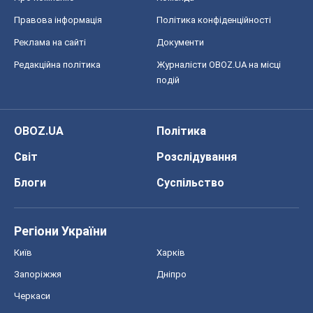
Світ
Розслідування
Блоги
Суспільство
Регіони України
Київ
Харків
Запоріжжя
Дніпро
Черкаси
Спорт
Футбол
Баскетбол
Хокей
Бокс
Формула-1
Моя школа