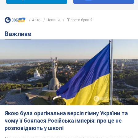
Якою була оригінальна версія гімну України та
чому її боялася Російська імперія: про це не
розповідають у школі
Державним символом є тільки перший куплет та приспів пісні
4 часа назад
17,6 т.
Олександру Пономарьову – 53: що
відомо про трьох дітей секс-
символа 90-х та який вигляд вони
мають
За розвитком кар'єри артист не забував про
особисте щастя